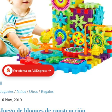
Ver oferta en AliExpress
0
Juguetes
/
Niños
/
Otros
/
Regalos
16 Nov, 2019
Juego de bloques de construcción