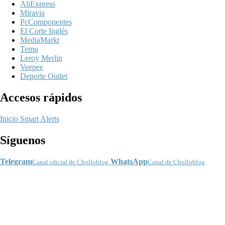
AliExpress
Miravia
PcComponentes
El Corte Inglés
MediaMarkt
Temu
Leroy Merlin
Veepee
Deporte Outlet
Accesos rápidos
Inicio
Smart Alerts
Síguenos
Telegram
WhatsApp
Canal oficial de Cholloblog
Canal de Cholloblog