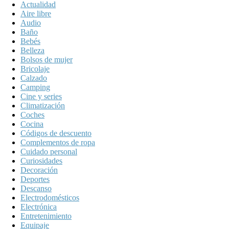
Actualidad
Aire libre
Audio
Baño
Bebés
Belleza
Bolsos de mujer
Bricolaje
Calzado
Camping
Cine y series
Climatización
Coches
Cocina
Códigos de descuento
Complementos de ropa
Cuidado personal
Curiosidades
Decoración
Deportes
Descanso
Electrodomésticos
Electrónica
Entretenimiento
Equipaje