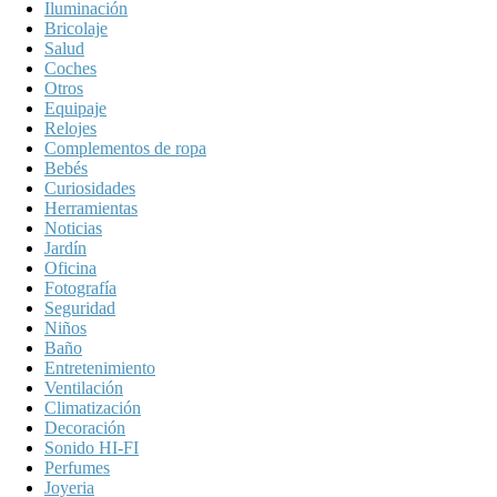
Iluminación
Bricolaje
Salud
Coches
Otros
Equipaje
Relojes
Complementos de ropa
Bebés
Curiosidades
Herramientas
Noticias
Jardín
Oficina
Fotografía
Seguridad
Niños
Baño
Entretenimiento
Ventilación
Climatización
Decoración
Sonido HI-FI
Perfumes
Joyeria