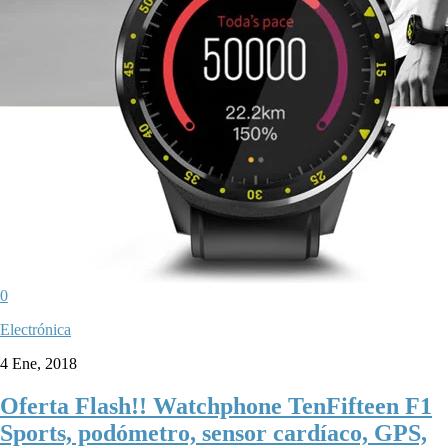
0
Electrónica
4 Ene, 2018
Oferta Flash!! Watchphone TenFifteen F1
Sports, podómetro, sensor cardíaco, GPS,