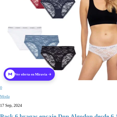
Ver oferta en Miravia
0
Moda
17 Sep, 2024
Pack 6 bragas encaje Don Algodon desde 6,1