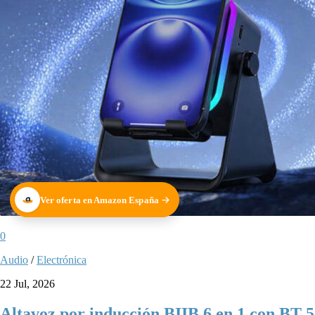
Ver oferta en Amazon España
0
Audio
/
Electrónica
22 Jul, 2026
Altavoz por inducción BIIB 6 en 1 con BT 5