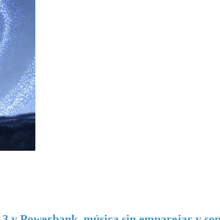
.3 y Powerbank, música sin emparejar y sop