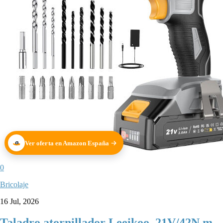
Ver oferta en Amazon España
0
Bricolaje
16 Jul, 2026
Taladro atornillador Leeikoo, 21V/42N.m,