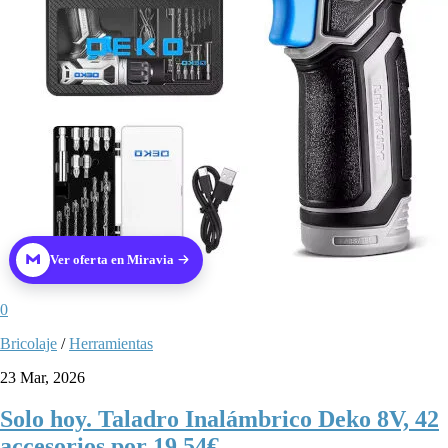
Ver oferta en Miravia
0
Bricolaje
/
Herramientas
23 Mar, 2026
Solo hoy. Taladro Inalámbrico Deko 8V, 42
accesorios por 19,54€.