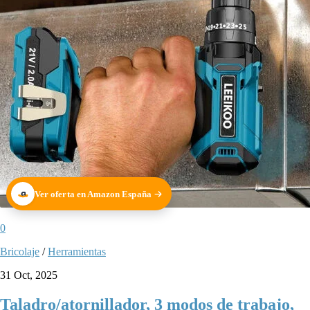
Ver oferta en Amazon España
0
Bricolaje
/
Herramientas
31 Oct, 2025
Taladro/atornillador, 3 modos de trabajo,