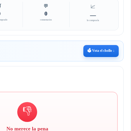

💬
📈
0
0
—
omprado
comentarios
lo compraría
🗳️ Vota el chollo ↓
👎
No merece la pena