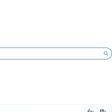
👍
👎
0
0