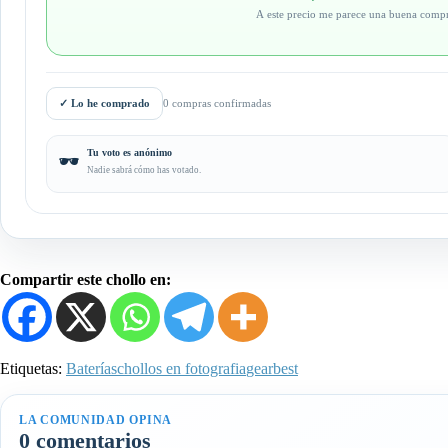
A este precio me parece una buena comp
✓
Lo he comprado
0 compras confirmadas
Tu voto es anónimo
🕶️
Nadie sabrá cómo has votado.
Compartir este chollo en:
Etiquetas:
Baterías
chollos en fotografia
gearbest
LA COMUNIDAD OPINA
0 comentarios