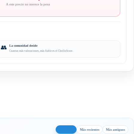
A este precio no merece la pena
👥
La comunidad decide
Cuantas más valoraciones, más fiable es el CholloScore.
Más útiles
Más recientes
Más antiguos