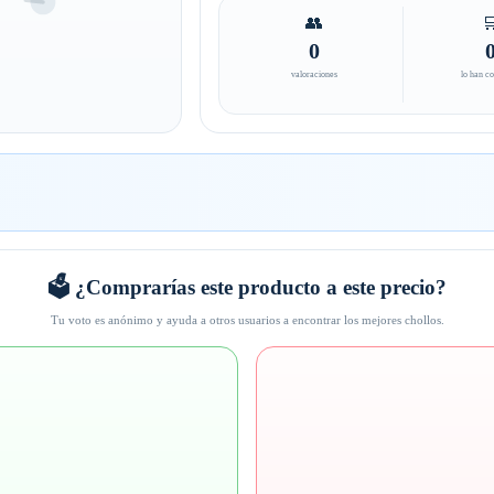
👥

0
valoraciones
lo han c
🗳️ ¿Comprarías este producto a este precio?
Tu voto es anónimo y ayuda a otros usuarios a encontrar los mejores chollos.