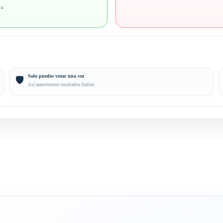
ra
Solo puedes votar una vez
🛡️
Así mantenemos resultados fiables.