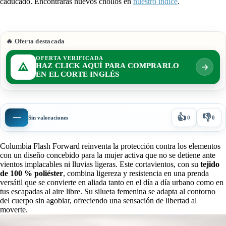
caducado. Encontrarás nuevos chollos en
nuestro índice
.
🔥 Oferta destacada
OFERTA VERIFICADA
HAZ CLICK AQUÍ PARA COMPRARLO
EN EL CORTE INGLÉS
👍
👎
—
Sin valoraciones
0
0
Columbia Flash Forward reinventa la protección contra los elementos
con un diseño concebido para la mujer activa que no se detiene ante
vientos implacables ni lluvias ligeras. Este cortavientos, con su
tejido
de 100 % poliéster
, combina ligereza y resistencia en una prenda
versátil que se convierte en aliada tanto en el día a día urbano como en
tus escapadas al aire libre. Su silueta femenina se adapta al contorno
del cuerpo sin agobiar, ofreciendo una sensación de libertad al
moverte.