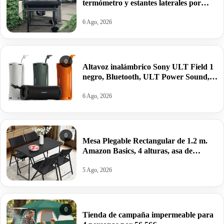
termómetro y estantes laterales por
99,09€ antes 150,64€.
6 Ago, 2026
0
Altavoz inalámbrico Sony ULT Field 1
negro, Bluetooth, ULT Power Sound,
Ultimate Deep Bass, autonomía 12horas
por 62,04€ antes 84,55€.
6 Ago, 2026
0
Mesa Plegable Rectangular de 1.2 m.
Amazon Basics, 4 alturas, asa de
Transporte,121.4 x 60.7 x 86.1 cm por
22,99€ antes 39,95€.
5 Ago, 2026
0
Tienda de campaña impermeable para