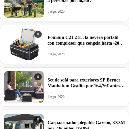
4 personas por 56,56€.
5 Ago, 2026
0
Foursun C21 21L: la nevera portátil
con compresor que congela hasta -20
°C (2026) por 113,28€.
5 Ago, 2026
0
Set de sofá para exteriores SP Berner
Manhattan Grafito por 164,76€ antes
259,95€.
4 Ago, 2026
0
Carpa/cenador plegable Gazebo, 3X3M
por 73€ antes 139,99€.