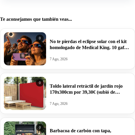
Te aconsejamos que también veas...
0
No te pierdas el eclipse solar con el kit
homologado de Medical King. 10 gafas
(sirven para proteger el móvil) por
10,99€.
7 Ago, 2026
0
Toldo lateral retráctil de jardín rojo
170x300cm por 39,30€ (subió de
precio).
7 Ago, 2026
0
Barbacoa de carbón con tapa,