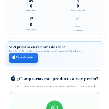
👥
🛒
0
0
valoraciones
lo han comprado
💬
📈
0
—
comentarios
lo compraría
Sé el primero en valorar este chollo
Tu valoración ayuda a otros miembros de la comunidad a decidir.
🗳️ Vota el chollo ↓
🗳️ ¿Comprarías este producto a este precio?
Tu voto es anónimo y ayuda a otros usuarios a encontrar los mejores chollos.
👍