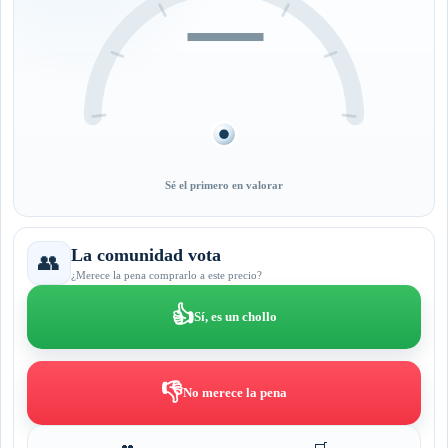
—
Sé el primero en valorar
La comunidad vota
👥
¿Merece la pena comprarlo a este precio?
👍
Sí, es un chollo
👎
No merece la pena