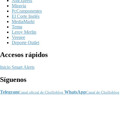
AliExpress
Miravia
PcComponentes
El Corte Inglés
MediaMarkt
Temu
Leroy Merlin
Veepee
Deporte Outlet
Accesos rápidos
Inicio
Smart Alerts
Síguenos
Telegram
WhatsApp
Canal oficial de Cholloblog
Canal de Cholloblog