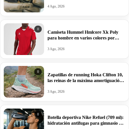
4 Ago, 2026
0
Camiseta Hummel Hmlcore Xk Poly
para hombre en varios colores por
11,23€ antes 24,95€.
3 Ago, 2026
0
Zapatillas de running Hoka Clifton 10,
las reinas de la máxima amortiguación
por 95,99€ antes 159,99€.
3 Ago, 2026
0
Botella deportiva Nike Refuel (709 ml):
hidratación antifugas para gimnasio y
deporte por 10€ antes 20€.