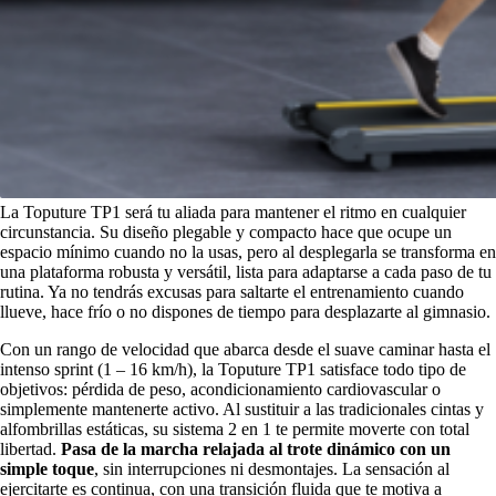
La Toputure TP1 será tu aliada para mantener el ritmo en cualquier
circunstancia. Su diseño plegable y compacto hace que ocupe un
espacio mínimo cuando no la usas, pero al desplegarla se transforma en
una plataforma robusta y versátil, lista para adaptarse a cada paso de tu
rutina. Ya no tendrás excusas para saltarte el entrenamiento cuando
llueve, hace frío o no dispones de tiempo para desplazarte al gimnasio.
Con un rango de velocidad que abarca desde el suave caminar hasta el
intenso sprint (1 – 16 km/h), la Toputure TP1 satisface todo tipo de
objetivos: pérdida de peso, acondicionamiento cardiovascular o
simplemente mantenerte activo. Al sustituir a las tradicionales cintas y
alfombrillas estáticas, su sistema 2 en 1 te permite moverte con total
libertad.
Pasa de la marcha relajada al trote dinámico con un
simple toque
, sin interrupciones ni desmontajes. La sensación al
ejercitarte es continua, con una transición fluida que te motiva a