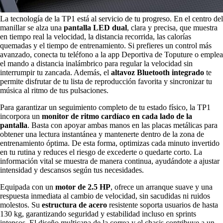
La tecnología de la TP1 está al servicio de tu progreso. En el centro del
manillar se alza una
pantalla LED dual
, clara y precisa, que muestra
en tiempo real la velocidad, la distancia recorrida, las calorías
quemadas y el tiempo de entrenamiento. Si prefieres un control más
avanzado, conecta tu teléfono a la app Deportiva de Toputure o emplea
el mando a distancia inalámbrico para regular la velocidad sin
interrumpir tu zancada. Además, el
altavoz Bluetooth integrado
te
permite disfrutar de tu lista de reproducción favorita y sincronizar tu
música al ritmo de tus pulsaciones.
Para garantizar un seguimiento completo de tu estado físico, la TP1
incorpora un
monitor de ritmo cardíaco en cada lado de la
pantalla
. Basta con apoyar ambas manos en las placas metálicas para
obtener una lectura instantánea y mantenerte dentro de la zona de
entrenamiento óptima. De esta forma, optimizas cada minuto invertido
en tu rutina y reduces el riesgo de excederte o quedarte corto. La
información vital se muestra de manera continua, ayudándote a ajustar
intensidad y descansos según tus necesidades.
Equipada con un
motor de 2.5 HP
, ofrece un arranque suave y una
respuesta inmediata al cambio de velocidad, sin sacudidas ni ruidos
molestos. Su
estructura de acero
resistente soporta usuarios de hasta
130 kg, garantizando seguridad y estabilidad incluso en sprints
intensos. El diseño multicapa de la correa y el chasis contribuye a un