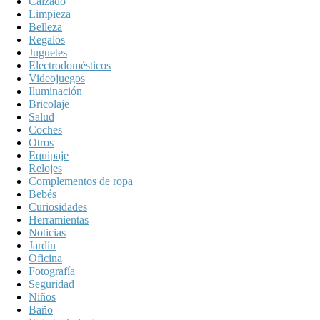
Calzado
Limpieza
Belleza
Regalos
Juguetes
Electrodomésticos
Videojuegos
Iluminación
Bricolaje
Salud
Coches
Otros
Equipaje
Relojes
Complementos de ropa
Bebés
Curiosidades
Herramientas
Noticias
Jardín
Oficina
Fotografía
Seguridad
Niños
Baño