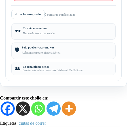
✓
Lo he comprado
0 compras confirmadas
Tu voto es anónimo
🕶️
Nadie sabrá cómo has votado.
Solo puedes votar una vez
🛡️
Así mantenemos resultados fiables.
👥
La comunidad decide
Cuantas más valoraciones, más fiable es el CholloScore.
Compartir este chollo en:
Etiquetas:
cintas de correr