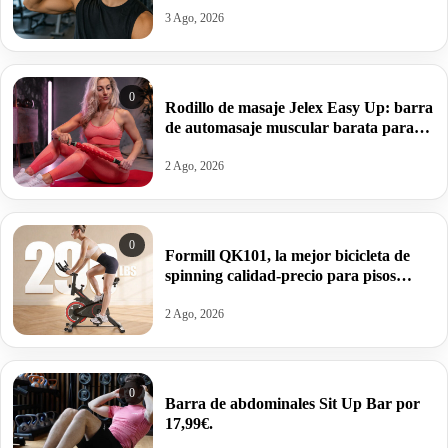
3 Ago, 2026
0
Rodillo de masaje Jelex Easy Up: barra
de automasaje muscular barata para
aliviar tensiones y sobrecargas por
13,49€.
2 Ago, 2026
0
Formill QK101, la mejor bicicleta de
spinning calidad-precio para pisos
pequeños por 89,10€.
2 Ago, 2026
0
Barra de abdominales Sit Up Bar por
17,99€.