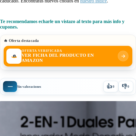
caducado. Encontrarás nuevos chollos en
nuestro índice
.
Te recomendamos echarle un vistazo al texto para más info y
cupones.
🔥 Oferta destacada
OFERTA VERIFICADA
VER FICHA DEL PRODUCTO EN
AMAZON
👍
👎
—
Sin valoraciones
0
0