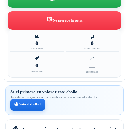
👎
No merece la pena
👥
🛒
0
0
valoraciones
lo han comprado
💬
📈
0
—
comentarios
lo compraría
Sé el primero en valorar este chollo
Tu valoración ayuda a otros miembros de la comunidad a decidir.
🗳️ Vota el chollo ↓