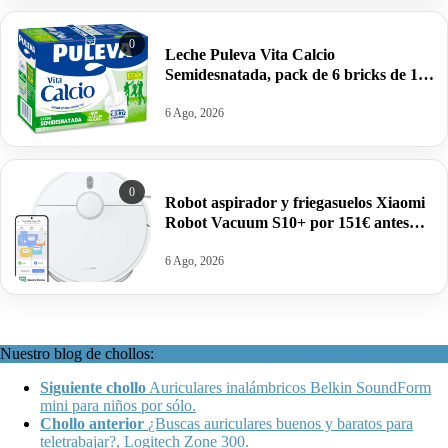
0
Leche Puleva Vita Calcio
Semidesnatada, pack de 6 bricks de 1
litro por 5,67€ antes 9,60€.
6 Ago, 2026
0
Robot aspirador y friegasuelos Xiaomi
Robot Vacuum S10+ por 151€ antes
259€.
6 Ago, 2026
Nuestro blog de chollos:
Siguiente chollo
Auriculares inalámbricos Belkin SoundForm
mini para niños por sólo.
Chollo anterior
¿Buscas auriculares buenos y baratos para
teletrabajar?, Logitech Zone 300.