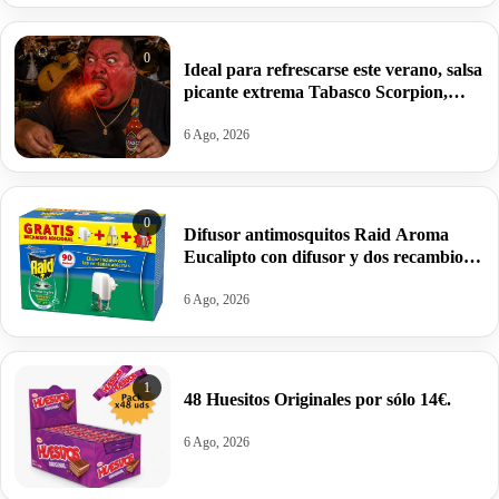
0
Ideal para refrescarse este verano, salsa
picante extrema Tabasco Scorpion,
60ml por 3,50€.
6 Ago, 2026
0
Difusor antimosquitos Raid Aroma
Eucalipto con difusor y dos recambios
por 4,69€.
6 Ago, 2026
1
48 Huesitos Originales por sólo 14€.
6 Ago, 2026