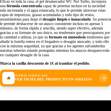
Eficaz en toda la casa, el gel desatascador WC Net Turbo, incorpora
una
fórmula concentrada
capaz de penetrar incluso en la suciedad
más incrustada y el agua estancada, lo que le permite atravesar estas
capas de impurezas, grasas acumuladas y todo tipo de restos,
arrastrándolas para dejar el
desagüe limpio e inmaculado
. Su potencia
le permite deshacerse de un atasco consistente incluso en apenas 5
minutos, de forma rápida y sencilla, siendo super efectivo, además
gracias a su formato de uso único, no tendremos que preocuparnos por
la cantidad a utilizar, ya que su
formato en monodosis
tendremos que
añadir la botella entera en el fregadero o desagüe atascado, y todo ello
con la máxima seguridad, ya que gracias a los agentes salvatuberías
nuestras tuberías estarán protegidas mientras los atascos desaparecerán
en cualquier desagüe de la casa.
Marca la casilla descuento de 1€ al tramitar el pedido.
OFERTA VERIFICADA
VER FICHA DEL PRODUCTO EN AMAZON