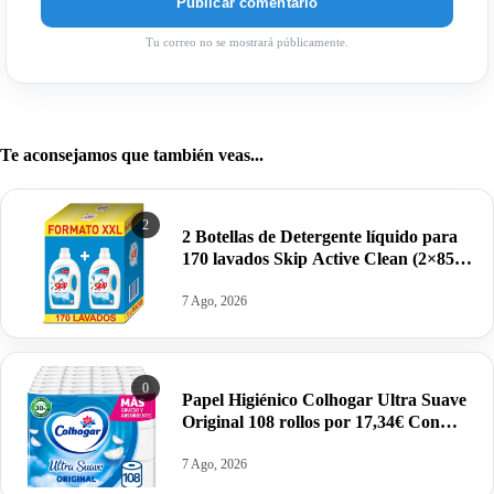
Tu correo no se mostrará públicamente.
Te aconsejamos que también veas...
2
2 Botellas de Detergente líquido para
170 lavados Skip Active Clean (2×85
dosis) por 19,95€.
7 Ago, 2026
0
Papel Higiénico Colhogar Ultra Suave
Original 108 rollos por 17,34€ Con
Suscríbete y Ahorra.
7 Ago, 2026