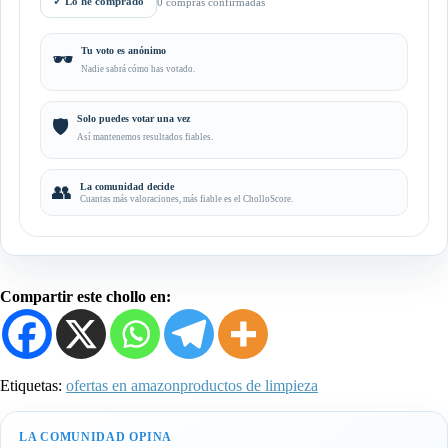
✓
Lo he comprado
0 compras confirmadas
Tu voto es anónimo
🕶️
Nadie sabrá cómo has votado.
Solo puedes votar una vez
🛡️
Así mantenemos resultados fiables.
👥
La comunidad decide
Cuantas más valoraciones, más fiable es el CholloScore.
Compartir este chollo en:
Etiquetas:
ofertas en amazon
productos de limpieza
LA COMUNIDAD OPINA