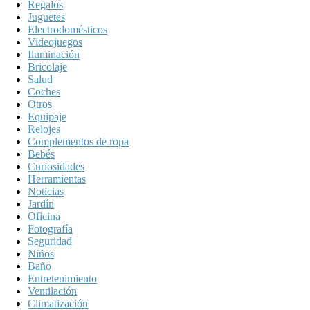
Regalos
Juguetes
Electrodomésticos
Videojuegos
Iluminación
Bricolaje
Salud
Coches
Otros
Equipaje
Relojes
Complementos de ropa
Bebés
Curiosidades
Herramientas
Noticias
Jardín
Oficina
Fotografía
Seguridad
Niños
Baño
Entretenimiento
Ventilación
Climatización