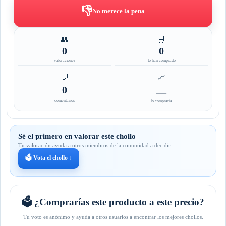
👎
No merece la pena
👥
🛒
0
0
valoraciones
lo han comprado
💬
📈
0
—
comentarios
lo compraría
Sé el primero en valorar este chollo
Tu valoración ayuda a otros miembros de la comunidad a decidir.
🗳️ Vota el chollo ↓
🗳️ ¿Comprarías este producto a este precio?
Tu voto es anónimo y ayuda a otros usuarios a encontrar los mejores chollos.