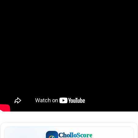
CholloScore