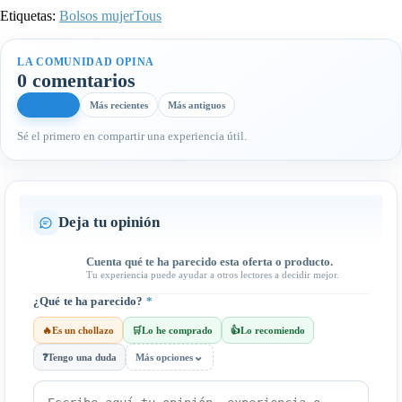
Etiquetas:
Bolsos mujer
Tous
LA COMUNIDAD OPINA
0 comentarios
Más útiles
Más recientes
Más antiguos
Sé el primero en compartir una experiencia útil.
Deja tu opinión
Cuenta qué te ha parecido esta oferta o producto.
Tu experiencia puede ayudar a otros lectores a decidir mejor.
¿Qué te ha parecido?
*
🔥
Es un chollazo
🛒
Lo he comprado
👍
Lo recomiendo
⌄
❓
Tengo una duda
Más opciones