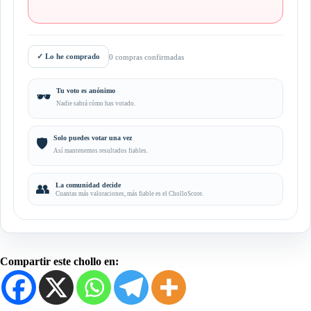
✓
Lo he comprado
0 compras confirmadas
Tu voto es anónimo
🕶️
Nadie sabrá cómo has votado.
Solo puedes votar una vez
🛡️
Así mantenemos resultados fiables.
👥
La comunidad decide
Cuantas más valoraciones, más fiable es el CholloScore.
Compartir este chollo en: