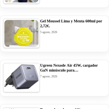
Gel Moussel Lima y Menta 600ml por
2,72€.
5 agosto, 2026
Ugreen Nexode Air 45W, cargador
GaN minúsculo para…
7 agosto, 2026