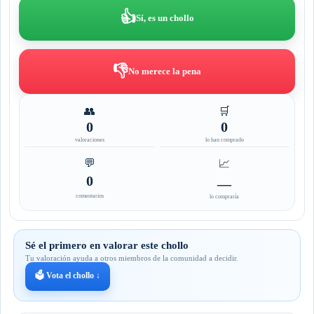
👍
Sí, es un chollo
👎
No merece la pena
👥
🛒
0
0
valoraciones
lo han comprado
💬
📈
0
—
comentarios
lo compraría
Sé el primero en valorar este chollo
Tu valoración ayuda a otros miembros de la comunidad a decidir.
🗳️ Vota el chollo ↓