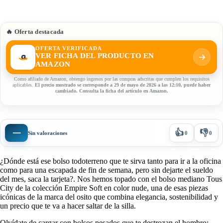
🔥 Oferta destacada
OFERTA VERIFICADA
VER FICHA DEL PRODUCTO EN
AMAZON
Como afiliado de Amazon, obtengo ingresos por las compras adscritas que cumplen los requisitos
aplicables.
El precio mostrado se corresponde a 29 de mayo de 2026 a las 12:10, puede haber
cambiado. Consulta la ficha del artículo en Amazon.
👍
👎
—
Sin valoraciones
0
0
¿Dónde está ese bolso todoterreno que te sirva tanto para ir a la oficina
como para una escapada de fin de semana, pero sin dejarte el sueldo
del mes, saca la tarjeta?. Nos hemos topado con el bolso mediano Tous
City de la colección Empire Soft en color nude, una de esas piezas
icónicas de la marca del osito que combina elegancia, sostenibilidad y
un precio que te va a hacer saltar de la silla.
Olvídate de cargar con bolsos pesados que te destrozan el hombro;