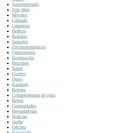
Supermercado
Aire libre
Móviles
Calzado
Limpieza
Belleza
Regalos
Juguetes
Electrodomésticos
Videojuegos
Iluminación
Bricolaje
Salud
Coches
Otros
Equipaje
Relojes
Complementos de ropa
Bebés
Curiosidades
Herramientas
Noticias
Jardín
Oficina
Fotografía