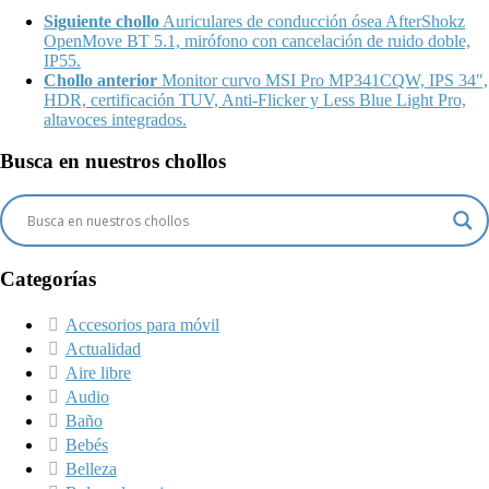
Siguiente chollo
Auriculares de conducción ósea AfterShokz
OpenMove BT 5.1, mirófono con cancelación de ruido doble,
IP55.
Chollo anterior
Monitor curvo MSI Pro MP341CQW, IPS 34″,
HDR, certificación TUV, Anti-Flicker y Less Blue Light Pro,
altavoces integrados.
Busca en nuestros chollos
Categorías
Accesorios para móvil
Actualidad
Aire libre
Audio
Baño
Bebés
Belleza