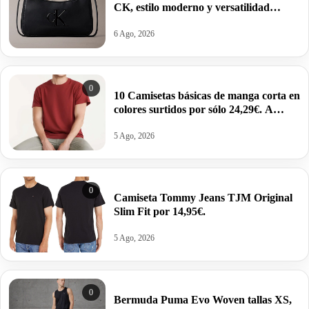
CK, estilo moderno y versatilidad
estructurada por 34,95€ antes 69,88€.
6 Ago, 2026
0
10 Camisetas básicas de manga corta en
colores surtidos por sólo 24,29€. A
2,43€ la unidad.
5 Ago, 2026
0
Camiseta Tommy Jeans TJM Original
Slim Fit por 14,95€.
5 Ago, 2026
0
Bermuda Puma Evo Woven tallas XS,