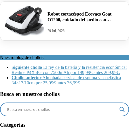
0
Robot cortacésped Ecovacs Goat
O1200, cuidado del jardín con
navegación Dual-LiDAR por 899€
antes 1049€.
29 Jul, 2026
Nuestro blog de chollos:
Siguiente chollo
El rey de la batería y la resistencia económica:
Realme P4X 4G con 7500mAh por 199,99€ antes 269,99€.
Chollo anterior
Almohada cervical de espuma viscoelástica
34×13/10cm por 25,99€ antes 36,99€.
Busca en nuestros chollos
Categorías