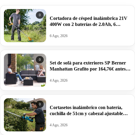
0
Cortadora de césped inalámbrica 21V
400W con 2 baterías de 2.0Ah, 6
cuchillas, 2 hojas por 39,99€ antes
125,99€.
6 Ago, 2026
0
Set de sofá para exteriores SP Berner
Manhattan Grafito por 164,76€ antes
259,95€.
4 Ago, 2026
0
Cortasetos inalámbrico con batería,
cuchilla de 51cm y cabezal ajustable
Leeikoo por 38,53€ antes 67,66€.
4 Ago, 2026