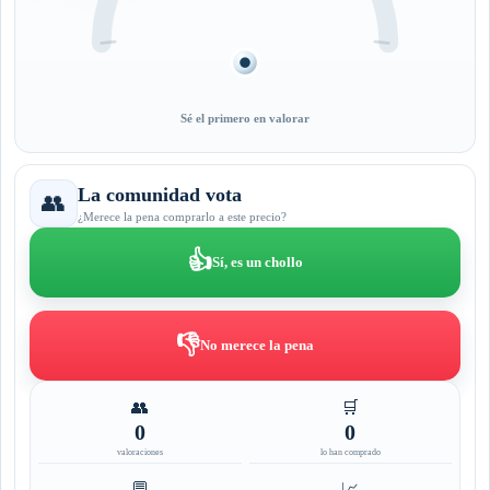
Sé el primero en valorar
La comunidad vota
👥
¿Merece la pena comprarlo a este precio?
👍
Sí, es un chollo
👎
No merece la pena
👥
🛒
0
0
valoraciones
lo han comprado
💬
📈