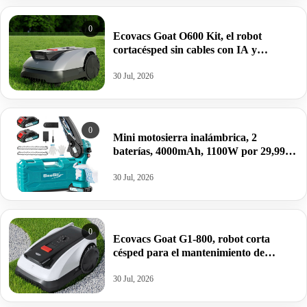
0
Ecovacs Goat O600 Kit, el robot
cortacésped sin cables con IA y
navegación RTK Pro por 499€ antes
699€.
30 Jul, 2026
0
Mini motosierra inalámbrica, 2
baterías, 4000mAh, 1100W por 29,99€
antes 49,99€.
30 Jul, 2026
0
Ecovacs Goat G1-800, robot corta
césped para el mantenimiento de
jardines sin cables por 599€ antes 799€.
30 Jul, 2026