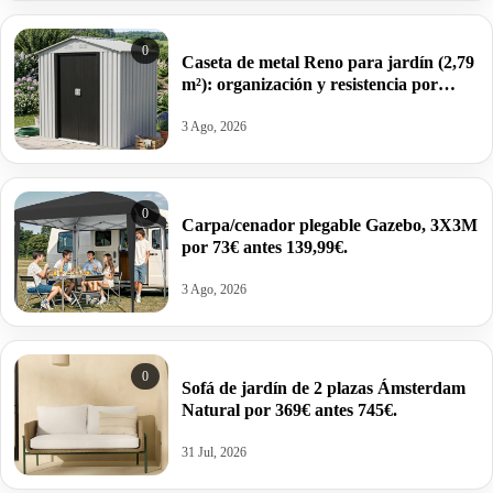
0
Caseta de metal Reno para jardín (2,79
m²): organización y resistencia por
149€/178,90€ antes 249€.
3 Ago, 2026
0
Carpa/cenador plegable Gazebo, 3X3M
por 73€ antes 139,99€.
3 Ago, 2026
0
Sofá de jardín de 2 plazas Ámsterdam
Natural por 369€ antes 745€.
31 Jul, 2026