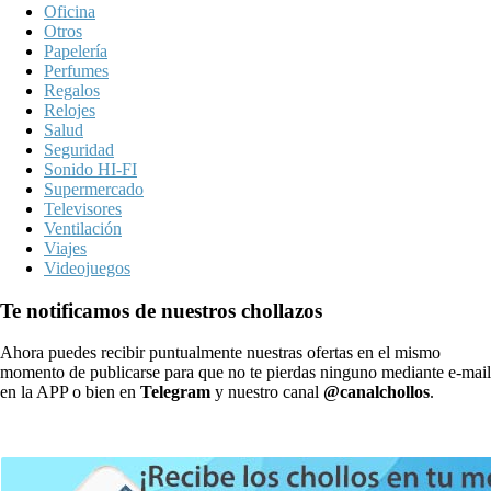
Oficina
Otros
Papelería
Perfumes
Regalos
Relojes
Salud
Seguridad
Sonido HI-FI
Supermercado
Televisores
Ventilación
Viajes
Videojuegos
Te notificamos de nuestros chollazos
Ahora puedes recibir puntualmente nuestras ofertas en el mismo
momento de publicarse para que no te pierdas ninguno mediante e-mail
en la APP o bien en
Telegram
y nuestro canal
@canalchollos
.