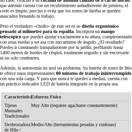
no cabe. Gracias a su
cuchilla de altísima calidad de 8 cm de ancho
,
que además cuenta con un recubrimiento antiadherente de primera, el
corte es limpio, preciso y evita que los restos de hierba se queden
atascados frenando tu trabajo.
Pero el verdadero «chollo» de este set es su
diseño ergonómico
pensado al milímetro para tu espalda
. Incorpora un
mango
telescópico
que puedes ajustar exactamente a tu altura, complementado
con unas ruedas y un asa con mecanismo de ángulo. ¿El resultado?
Puedes ir caminando tranquilamente por tu jardín, perfilando hasta
1400 metros de bordes de césped, totalmente erguido y sin encorvarte
ni un solo centímetro.
Además, la autonomía no será un problema. Su batería de iones de litio
te ofrece unos impresionantes
80 minutos de trabajo ininterrumpido
con una sola carga. Y para que nunca te quedes a medias, cuenta con
un práctico indicador LED de batería integrado en la propia asa.
Esfuerzo Físico
Muy Alto (requiere agacharse constantemente)
Medio/Alto (herramientas pesadas y ruidosas)