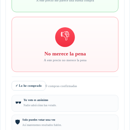
A este precio me parece una buena compra
👎
No merece la pena
A este precio no merece la pena
✓
Lo he comprado
0 compras confirmadas
Tu voto es anónimo
🕶️
Nadie sabrá cómo has votado.
Solo puedes votar una vez
🛡️
Así mantenemos resultados fiables.