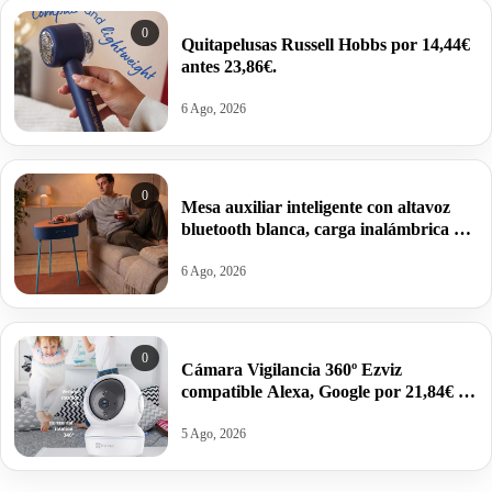
0
Quitapelusas Russell Hobbs por 14,44€
antes 23,86€.
6 Ago, 2026
0
Mesa auxiliar inteligente con altavoz
bluetooth blanca, carga inalámbrica y
batería integrada por 17,01€.
6 Ago, 2026
0
Cámara Vigilancia 360º Ezviz
compatible Alexa, Google por 21,84€ y
modelo 2K por 27,99€.
5 Ago, 2026