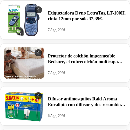
0
Etiquetadora Dyno LetraTag LT-100H,
cinta 12mm por sólo 32,39€.
7 Ago, 2026
0
Protector de colchón impermeable
Bedsure, el cubrecolchón multicapa
acolchado que salvará tu cama por
21,65€.
7 Ago, 2026
0
Difusor antimosquitos Raid Aroma
Eucalipto con difusor y dos recambios
por 4,69€.
6 Ago, 2026