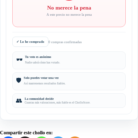
No merece la pena
A este precio no merece la pena
✓
Lo he comprado
0 compras confirmadas
Tu voto es anónimo
🕶️
Nadie sabrá cómo has votado.
Solo puedes votar una vez
🛡️
Así mantenemos resultados fiables.
👥
La comunidad decide
Cuantas más valoraciones, más fiable es el CholloScore.
Compartir este chollo en: