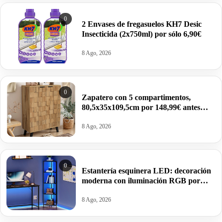
0
2 Envases de fregasuelos KH7 Desic
Insecticida (2x750ml) por sólo 6,90€
8 Ago, 2026
0
Zapatero con 5 compartimentos,
80,5x35x109,5cm por 148,99€ antes
255,98€.
8 Ago, 2026
0
Estantería esquinera LED: decoración
moderna con iluminación RGB por
37,49€ antes 49,99€.
8 Ago, 2026