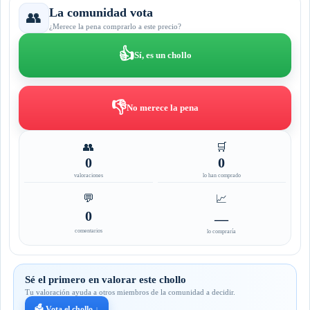
La comunidad vota
👥
¿Merece la pena comprarlo a este precio?
👍
Sí, es un chollo
👎
No merece la pena
👥
🛒
0
0
valoraciones
lo han comprado
💬
📈
0
—
comentarios
lo compraría
Sé el primero en valorar este chollo
Tu valoración ayuda a otros miembros de la comunidad a decidir.
🗳️ Vota el chollo ↓