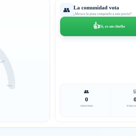
La comunidad vota
👥
¿Merece la pena comprarlo a este precio?
👍
Sí, es un chollo
👥

0
valoraciones
lo han c