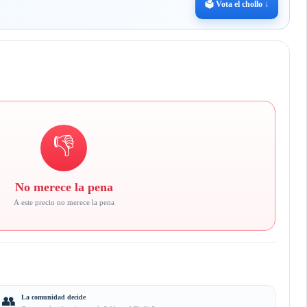
🗳️ Vota el chollo ↓
👎
No merece la pena
A este precio no merece la pena
👥
La comunidad decide