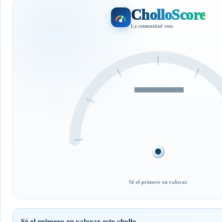
CholloScore
La comunidad vota
—
Sé el primero en valorar
Sé el primero en valorar este chollo