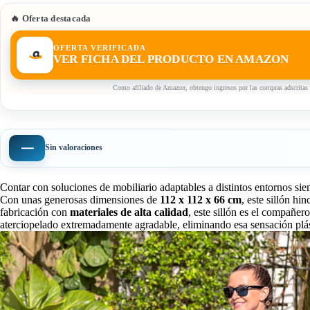
🔥 Oferta destacada
OFERTA VERIFICADA
VER FICHA DEL PRODUCTO EN AMAZON
Como afiliado de Amazon, obtengo ingresos por las compras adscritas 
—
Sin valoraciones
Contar con soluciones de mobiliario adaptables a distintos entornos si
Con unas generosas dimensiones de
112 x 112 x 66 cm
, este sillón hi
fabricación con
materiales de alta calidad
, este sillón es el compañero
aterciopelado extremadamente agradable, eliminando esa sensación plás