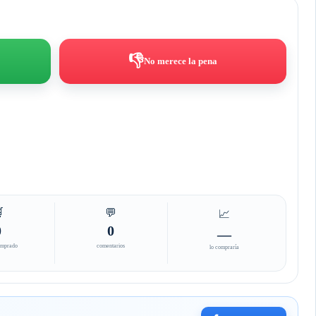
👎
No merece la pena

💬
📈
0
0
—
omprado
comentarios
lo compraría