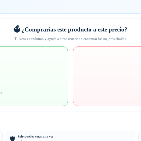
🗳️ ¿Comprarías este producto a este precio?
Tu voto es anónimo y ayuda a otros usuarios a encontrar los mejores chollos.
ra
Solo puedes votar una vez
🛡️