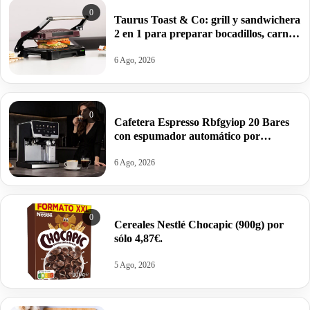
0
Taurus Toast & Co: grill y sandwichera
2 en 1 para preparar bocadillos, carnes
y verduras por 32€.
6 Ago, 2026
0
Cafetera Espresso Rbfgyiop 20 Bares
con espumador automático por
109,86€.
6 Ago, 2026
0
Cereales Nestlé Chocapic (900g) por
sólo 4,87€.
5 Ago, 2026