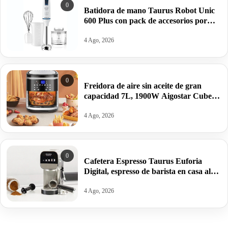
0
Batidora de mano Taurus Robot Unic
600 Plus con pack de accesorios por
22,99€.
4 Ago, 2026
0
Freidora de aire sin aceite de gran
capacidad 7L, 1900W Aigostar Cube
por 39,65€ antes 119,99€.
4 Ago, 2026
0
Cafetera Espresso Taurus Euforia
Digital, espresso de barista en casa al
mejor precio: por 118,99€ antes
183,99€.
4 Ago, 2026