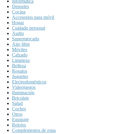
Informática
Deportes
Cocina
Accesorios para móvil
Hogar
Cuidado personal
Audio
Supermercado
Aire libre
Móviles
Calzado
Limpieza
Belleza
Regalos
Juguetes
Electrodomésticos
Videojuegos
Iluminación
Bricolaje
Salud
Coches
Otros
Equipaje
Relojes
Complementos de ropa