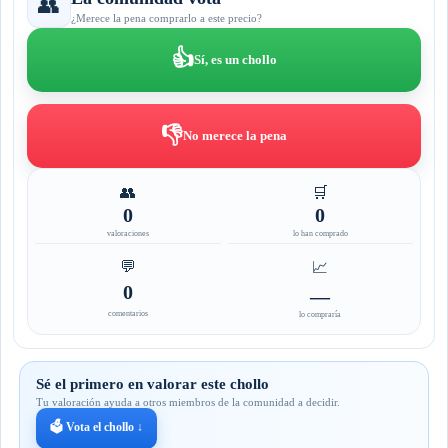
👥
¿Merece la pena comprarlo a este precio?
👍
Sí, es un chollo
👎
No merece la pena
👥
🛒
0
0
valoraciones
lo han comprado
💬
📈
0
—
comentarios
lo compraría
Sé el primero en valorar este chollo
Tu valoración ayuda a otros miembros de la comunidad a decidir.
🗳️ Vota el chollo ↓