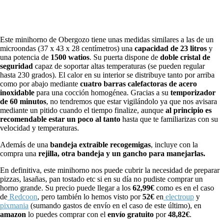
Este minihorno de Obergozo tiene unas medidas similares a las de un
microondas (37 x 43 x 28 centímetros) una
capacidad de 23 litros
y
una potencia de
1500 watios
. Su puerta dispone de
doble cristal de
seguridad
capaz de soportar altas temperaturas (se pueden regular
hasta 230 grados). El calor en su interior se distribuye tanto por arriba
como por abajo mediante
cuatro barras calefactoras de acero
inoxidable
para una cocción homogénea. Gracias a su
temporizador
de 60 minutos
, no tendremos que estar vigilándolo ya que nos avisara
mediante un pitido cuando el tiempo finalize, aunque
al principio es
recomendable estar un poco al tanto
hasta que te familiarizas con su
velocidad y temperaturas.
Además de una
bandeja extraible recogemigas
, incluye con la
compra una
rejilla, otra bandeja y un gancho para manejarlas.
En definitiva, este minihorno nos puede cubrir la necesidad de preparar
pizzas, lasañas, pan tostado etc si en su día no pudiste comprar un
horno grande. Su precio puede llegar a los
62,99€
como es en el caso
de
Redcoon
, pero también lo hemos visto por
52€
en
electroup
y
pixmania
(sumando gastos de envío en el caso de este último), en
amazon
lo puedes comprar con el
envío gratuito
por
48,82€
.