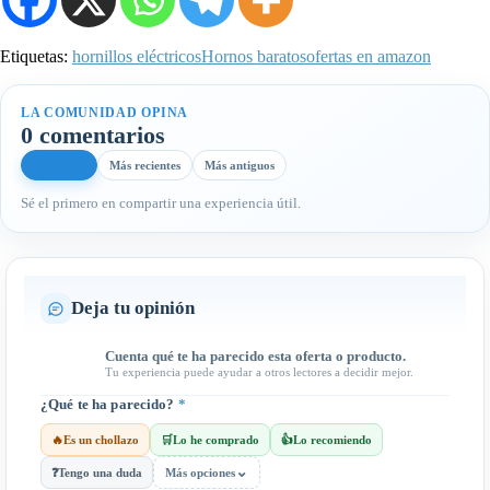
Etiquetas:
hornillos eléctricos
Hornos baratos
ofertas en amazon
LA COMUNIDAD OPINA
0 comentarios
Más útiles
Más recientes
Más antiguos
Sé el primero en compartir una experiencia útil.
Deja tu opinión
Cuenta qué te ha parecido esta oferta o producto.
Tu experiencia puede ayudar a otros lectores a decidir mejor.
¿Qué te ha parecido?
*
🔥
Es un chollazo
🛒
Lo he comprado
👍
Lo recomiendo
⌄
❓
Tengo una duda
Más opciones