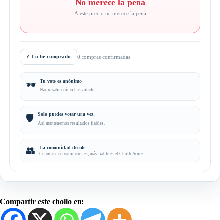
No merece la pena
A este precio no merece la pena
✓
Lo he comprado
0 compras confirmadas
Tu voto es anónimo
🕶️
Nadie sabrá cómo has votado.
Solo puedes votar una vez
🛡️
Así mantenemos resultados fiables.
👥
La comunidad decide
Cuantas más valoraciones, más fiable es el CholloScore.
Compartir este chollo en: