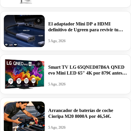
0
El adaptador Mini DP a HDMI
definitivo de Ugreen para revivir tu
viejo Mac o Surface por 8,39€.
5 Ago, 2026
0
Smart TV LG 65QNED87B6A QNED
evo Mini LED 65″ 4K por 879€ antes
1549€.
5 Ago, 2026
0
Arrancador de baterías de coche
Cioripa M20 8000A por 46,54€.
5 Ago, 2026