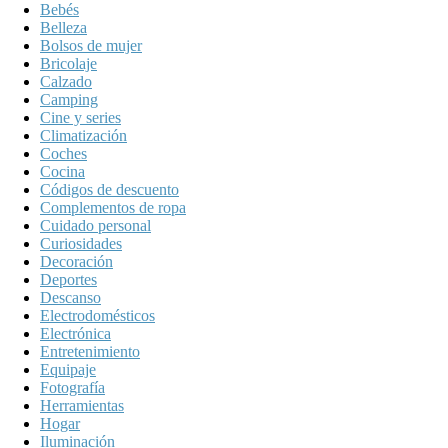
Bebés
Belleza
Bolsos de mujer
Bricolaje
Calzado
Camping
Cine y series
Climatización
Coches
Cocina
Códigos de descuento
Complementos de ropa
Cuidado personal
Curiosidades
Decoración
Deportes
Descanso
Electrodomésticos
Electrónica
Entretenimiento
Equipaje
Fotografía
Herramientas
Hogar
Iluminación