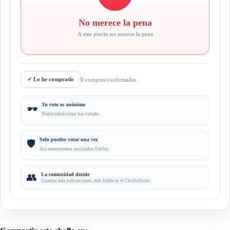
No merece la pena
A este precio no merece la pena
✓
Lo he comprado
0 compras confirmadas
Tu voto es anónimo
🕶️
Nadie sabrá cómo has votado.
Solo puedes votar una vez
🛡️
Así mantenemos resultados fiables.
👥
La comunidad decide
Cuantas más valoraciones, más fiable es el CholloScore.