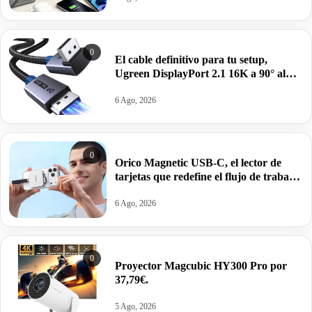
0
El cable definitivo para tu setup,
Ugreen DisplayPort 2.1 16K a 90° al
precio más bajo: por 13,53€.
6 Ago, 2026
0
Orico Magnetic USB-C, el lector de
tarjetas que redefine el flujo de trabajo
móvil por 17,99€ antes 32,99€.
6 Ago, 2026
0
Proyector Magcubic HY300 Pro por
37,79€.
5 Ago, 2026