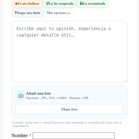
🔥
Es un chollazo
🛒
Lo he comprado
👍
Lo recomiendo
⌄
❓
Tengo una duda
Más opciones
Añade una foto
Opcional · JPG, PNG o WebP · Máximo 1 MB
Elegir foto
Consejo: pulsa uno o varios botones para empezar y completa la frase con tu
experiencia.
Nombre
*