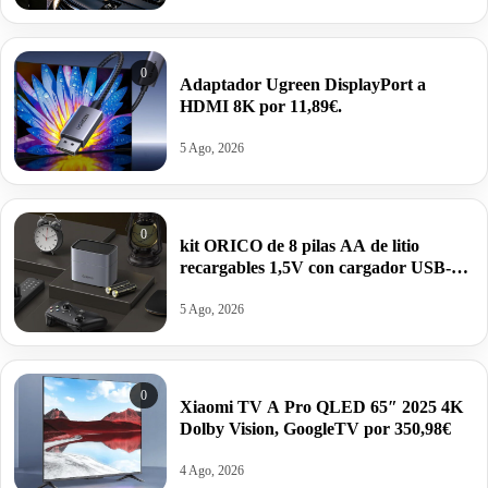
0
Adaptador Ugreen DisplayPort a
HDMI 8K por 11,89€.
5 Ago, 2026
0
kit ORICO de 8 pilas AA de litio
recargables 1,5V con cargador USB-C
inteligente por 17,99€ antes 49,99€.
5 Ago, 2026
0
Xiaomi TV A Pro QLED 65″ 2025 4K
Dolby Vision, GoogleTV por 350,98€
4 Ago, 2026