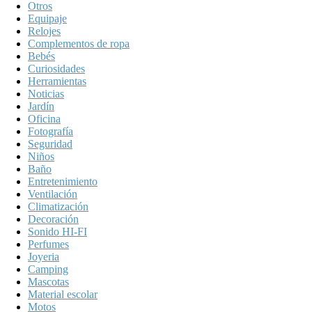
Otros
Equipaje
Relojes
Complementos de ropa
Bebés
Curiosidades
Herramientas
Noticias
Jardín
Oficina
Fotografía
Seguridad
Niños
Baño
Entretenimiento
Ventilación
Climatización
Decoración
Sonido HI-FI
Perfumes
Joyeria
Camping
Mascotas
Material escolar
Motos