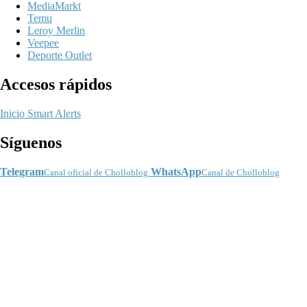
MediaMarkt
Temu
Leroy Merlin
Veepee
Deporte Outlet
Accesos rápidos
Inicio
Smart Alerts
Síguenos
Telegram
WhatsApp
Canal oficial de Cholloblog
Canal de Cholloblog