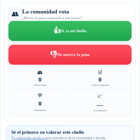
La comunidad vota
👥
¿Merece la pena comprarlo a este precio?
👍
Sí, es un chollo
👎
No merece la pena
👥
🛒
0
0
valoraciones
lo han comprado
💬
📈
0
—
comentarios
lo compraría
Sé el primero en valorar este chollo
Tu valoración ayuda a otros miembros de la comunidad a decidir.