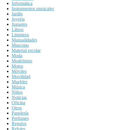
Informática
Instrumentos musicales
Jardín
Joyeria
Juguetes
Libros
Limpieza
Manualidades
Mascotas
Material escolar
Moda
Modelismo
Motos
Móviles
Movilidad
Muebles
Música
Niños
Noticias
Oficina
Otros
Papelería
Perfumes
Regalos
Relojes