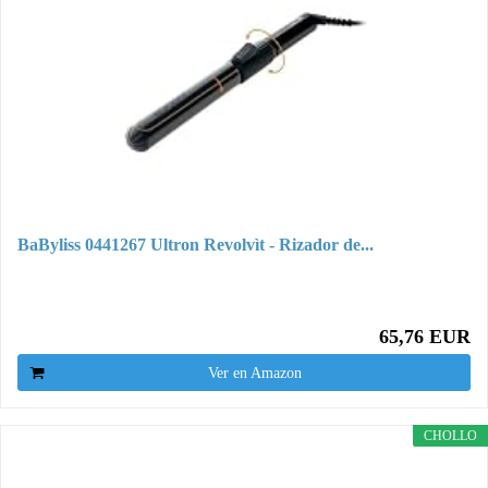
BaByliss 0441267 Ultron Revolvìt - Rizador de...
65,76 EUR
Ver en Amazon
CHOLLO