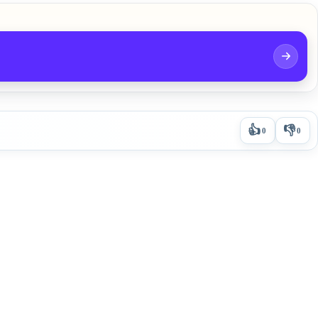
👍
👎
0
0