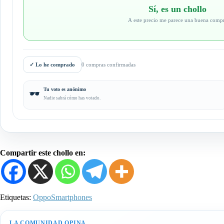
Sí, es un chollo
A este precio me parece una buena comp
✓
Lo he comprado
0 compras confirmadas
Tu voto es anónimo
🕶️
Nadie sabrá cómo has votado.
Compartir este chollo en:
Etiquetas:
Oppo
Smartphones
LA COMUNIDAD OPINA