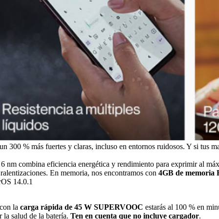
un 300 % más fuertes y claras, incluso en entornos ruidosos. Y si tus ma
 6 nm combina eficiencia energética y rendimiento para exprimir al má
in ralentizaciones. En memoria, nos encontramos con
4GB de memoria Ra
orOS 14.0.1
 con la
carga rápida de 45 W SUPERVOOC
estarás al 100 % en minu
 la salud de la batería.
Ten en cuenta que no incluye cargador
.