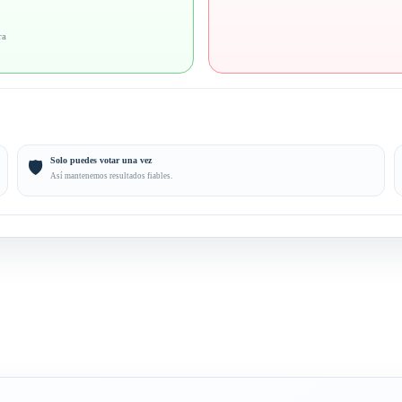
ra
Solo puedes votar una vez
🛡️
Así mantenemos resultados fiables.