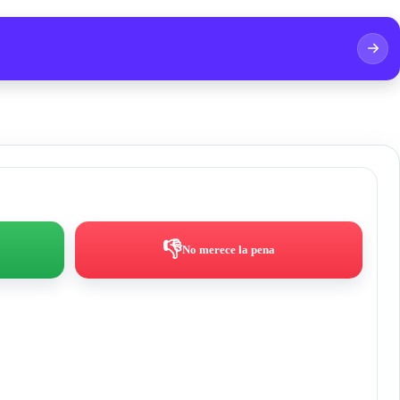
👎
No merece la pena