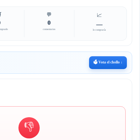

💬
📈
0
0
—
omprado
comentarios
lo compraría
🗳️ Vota el chollo ↓
👎