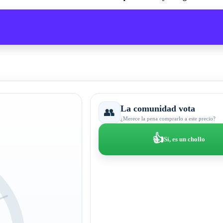
La comunidad vota
👥
¿Merece la pena comprarlo a este precio?
👍
Sí, es un chollo