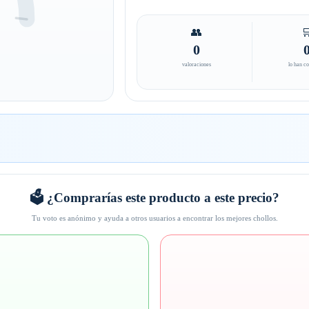
👥

0
valoraciones
lo han c
🗳️ ¿Comprarías este producto a este precio?
Tu voto es anónimo y ayuda a otros usuarios a encontrar los mejores chollos.