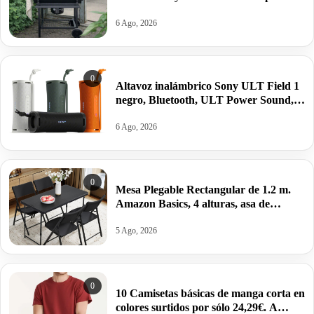
99,09€ antes 150,64€.
6 Ago, 2026
0
Altavoz inalámbrico Sony ULT Field 1
negro, Bluetooth, ULT Power Sound,
Ultimate Deep Bass, autonomía 12horas
por 62,04€ antes 84,55€.
6 Ago, 2026
0
Mesa Plegable Rectangular de 1.2 m.
Amazon Basics, 4 alturas, asa de
Transporte,121.4 x 60.7 x 86.1 cm por
22,99€ antes 39,95€.
5 Ago, 2026
0
10 Camisetas básicas de manga corta en
colores surtidos por sólo 24,29€. A