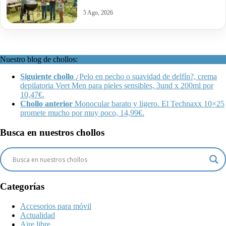
5 Ago, 2026
Nuestro blog de chollos:
Siguiente chollo
¿Pelo en pecho o suavidad de delfín?, crema
depilatoria Veet Men para pieles sensibles, 3und x 200ml por
10,47€.
Chollo anterior
Monocular barato y ligero. El Technaxx 10×25
promete mucho por muy poco, 14,99€.
Busca en nuestros chollos
Categorías
Accesorios para móvil
Actualidad
Aire libre