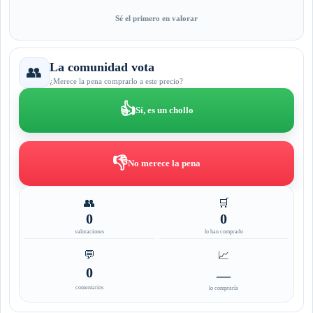
Sé el primero en valorar
La comunidad vota
👥
¿Merece la pena comprarlo a este precio?
👍
Sí, es un chollo
👎
No merece la pena
👥
🛒
0
0
valoraciones
lo han comprado
💬
📈
0
—
comentarios
lo compraría