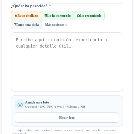
¿Qué te ha parecido?
*
🔥
Es un chollazo
🛒
Lo he comprado
👍
Lo recomiendo
⌄
❓
Tengo una duda
Más opciones
Añade una foto
Opcional · JPG, PNG o WebP · Máximo 1 MB
Elegir foto
Consejo: pulsa uno o varios botones para empezar y completa la frase con tu
experiencia.