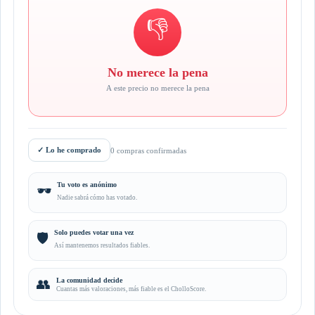
👎
No merece la pena
A este precio no merece la pena
✓
Lo he comprado
0 compras confirmadas
Tu voto es anónimo
🕶️
Nadie sabrá cómo has votado.
Solo puedes votar una vez
🛡️
Así mantenemos resultados fiables.
👥
La comunidad decide
Cuantas más valoraciones, más fiable es el CholloScore.