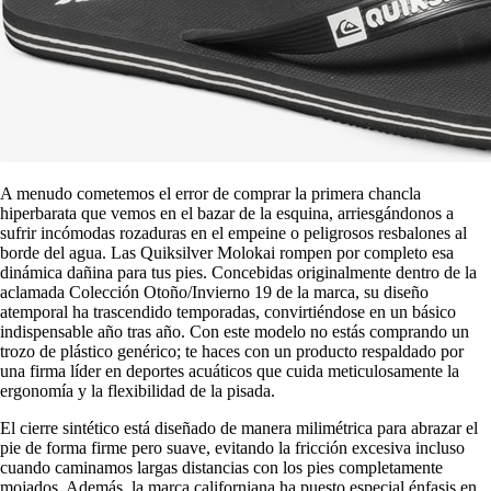
A menudo cometemos el error de comprar la primera chancla
hiperbarata que vemos en el bazar de la esquina, arriesgándonos a
sufrir incómodas rozaduras en el empeine o peligrosos resbalones al
borde del agua. Las Quiksilver Molokai rompen por completo esa
dinámica dañina para tus pies. Concebidas originalmente dentro de la
aclamada Colección Otoño/Invierno 19 de la marca, su diseño
atemporal ha trascendido temporadas, convirtiéndose en un básico
indispensable año tras año. Con este modelo no estás comprando un
trozo de plástico genérico; te haces con un producto respaldado por
una firma líder en deportes acuáticos que cuida meticulosamente la
ergonomía y la flexibilidad de la pisada.
El cierre sintético está diseñado de manera milimétrica para abrazar el
pie de forma firme pero suave, evitando la fricción excesiva incluso
cuando caminamos largas distancias con los pies completamente
mojados. Además, la marca californiana ha puesto especial énfasis en