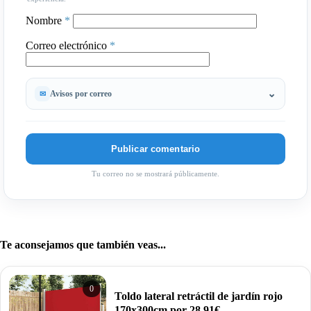
Nombre
*
Correo electrónico
*
Avisos por correo
Tu correo no se mostrará públicamente.
Te aconsejamos que también veas...
0
Toldo lateral retráctil de jardín rojo
170x300cm por 28,91€.