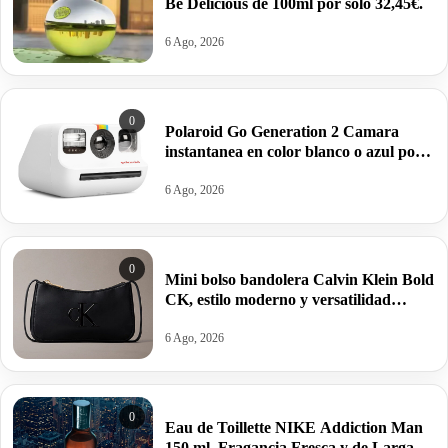
Be Delicious de 100ml por sólo 32,45€.
6 Ago, 2026
0
Polaroid Go Generation 2 Camara
instantanea en color blanco o azul por
63,95€ antes 99,99€
6 Ago, 2026
0
Mini bolso bandolera Calvin Klein Bold
CK, estilo moderno y versatilidad
estructurada por 34,95€ antes 69,88€.
6 Ago, 2026
0
Eau de Toillette NIKE Addiction Man
150 ml, Fragancia Fresca y de Larga