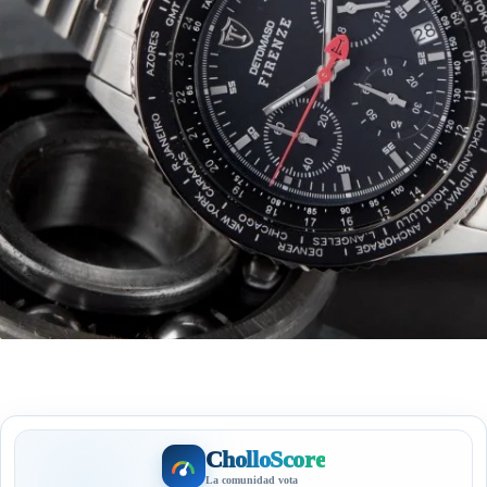
CholloScore
La comunidad vota