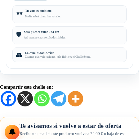
Tu voto es anónimo
🕶️
Nadie sabrá cómo has votado.
Solo puedes votar una vez
🛡️
Así mantenemos resultados fiables.
👥
La comunidad decide
Cuantas más valoraciones, más fiable es el CholloScore.
Compartir este chollo en:
Te avisamos si vuelve a estar de oferta
🔔
Recibe un email si este producto vuelve a 74,00 € o baja de ese