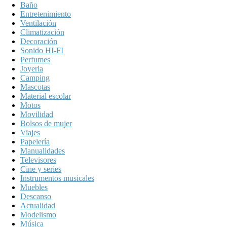
Baño
Entretenimiento
Ventilación
Climatización
Decoración
Sonido HI-FI
Perfumes
Joyeria
Camping
Mascotas
Material escolar
Motos
Movilidad
Bolsos de mujer
Viajes
Papelería
Manualidades
Televisores
Cine y series
Instrumentos musicales
Muebles
Descanso
Actualidad
Modelismo
Música