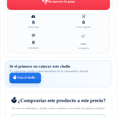
👎
No merece la pena
👥
🛒
0
0
valoraciones
lo han comprado
💬
📈
0
—
comentarios
lo compraría
Sé el primero en valorar este chollo
Tu valoración ayuda a otros miembros de la comunidad a decidir.
🗳️ Vota el chollo ↓
🗳️ ¿Comprarías este producto a este precio?
Tu voto es anónimo y ayuda a otros usuarios a encontrar los mejores chollos.