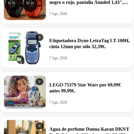
negro o rojo, pantalla Amoled 1,43″,
GPS doble banda, Monitorización
corporal, autonomía 13 días por 62,52€
7 Ago, 2026
antes 99,00€.
0
Etiquetadora Dyno LetraTag LT-100H,
cinta 12mm por sólo 32,39€.
7 Ago, 2026
0
LEGO 75379 Star Wars por 69,99€
antes 99,99€.
7 Ago, 2026
0
Agua de perfume Donna Karan DKNY