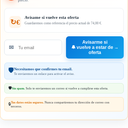
precio.
Avísame si vuelve esta oferta
↻€
Guardaremos como referencia el precio actual de 74,00 €.
Avisarme si
✉
🔔
vuelve a estar de
→
Tu
oferta
email
Necesitamos que confirmes tu email.
🛡️
Te enviaremos un enlace para activar el aviso.
🛡️
Sin spam.
Solo te enviaremos un correo si vuelve a cumplirse esta oferta.
Tus datos están seguros.
Nunca compartiremos tu dirección de correo con
🔒
terceros.