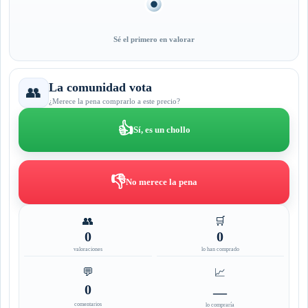
Sé el primero en valorar
La comunidad vota
👥
¿Merece la pena comprarlo a este precio?
👍
Sí, es un chollo
👎
No merece la pena
👥
🛒
0
0
valoraciones
lo han comprado
💬
📈
0
—
comentarios
lo compraría