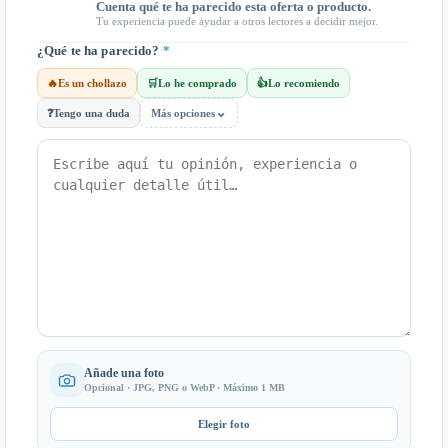
Cuenta qué te ha parecido esta oferta o producto.
Tu experiencia puede ayudar a otros lectores a decidir mejor.
¿Qué te ha parecido?
*
🔥
Es un chollazo
🛒
Lo he comprado
👍
Lo recomiendo
⌄
❓
Tengo una duda
Más opciones
Añade una foto
Opcional · JPG, PNG o WebP · Máximo 1 MB
Elegir foto