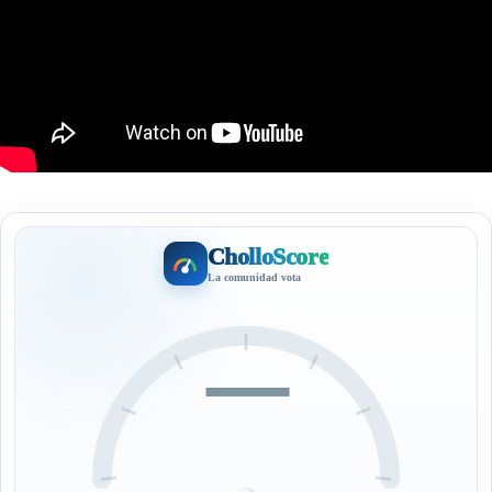
CholloScore
La comunidad vota
—