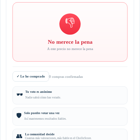
👎
No merece la pena
A este precio no merece la pena
✓
Lo he comprado
0 compras confirmadas
Tu voto es anónimo
🕶️
Nadie sabrá cómo has votado.
Solo puedes votar una vez
🛡️
Así mantenemos resultados fiables.
👥
La comunidad decide
Cuantas más valoraciones, más fiable es el CholloScore.