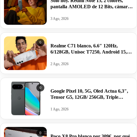
Solo hoy. Redmi Note 15, 2 colores,
pantalla AMOLED de 12 Bits, cámara
de 108 MP y batería extrema de
6000mAh por 140,97€.
3 Ago, 2026
0
Realme C71 blanco, 6.6″ 120Hz,
6/128GB, Unisoc T7250, Android 15,
6300mAh/45W por 88€.
2 Ago, 2026
0
Google Pixel 10, 5G, Oled Actua 6,3″,
Tensor G5, 12GB/ 256GB, Triple
cámara por 699€ antes 749€; 128GB
por 599€.
1 Ago, 2026
0
Poco X8 Pro blanco por 309€, por qué