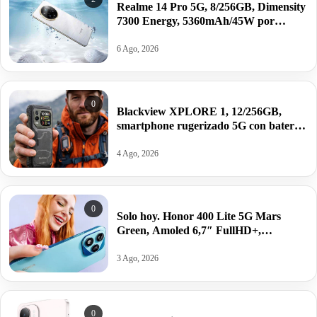
Realme 14 Pro 5G, 8/256GB, Dimensity
7300 Energy, 5360mAh/45W por
214,90€.
6 Ago, 2026
0
Blackview XPLORE 1, 12/256GB,
smartphone rugerizado 5G con batería
de 20.000mAh y Android 15 por
216,95€.
4 Ago, 2026
0
Solo hoy. Honor 400 Lite 5G Mars
Green, Amoled 6,7″ FullHD+,
8/256GB, Android 15, 5230mAh/35W
por 168,20€.
3 Ago, 2026
0