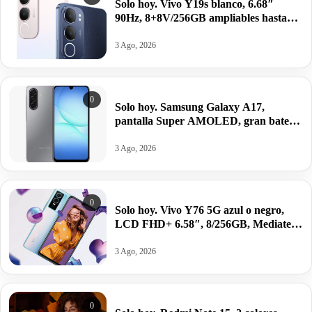
Solo hoy. Vivo Y19s blanco, 6.68″
90Hz, 8+8V/256GB ampliables hasta
1TB, Unisoc T612, Android 14,
5150mAh/44W por 84,91€.
3 Ago, 2026
0
Solo hoy. Samsung Galaxy A17,
pantalla Super AMOLED, gran batería
y potencia equilibrada por 130,89€
antes 199,99€.
3 Ago, 2026
0
Solo hoy. Vivo Y76 5G azul o negro,
LCD FHD+ 6.58″, 8/256GB, Mediatek
Dimensity 700, 4100mAh/44W por
92,90€.
3 Ago, 2026
0