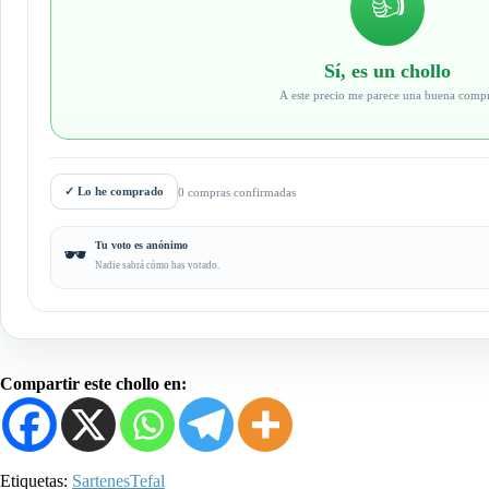
👍
Sí, es un chollo
A este precio me parece una buena comp
✓
Lo he comprado
0 compras confirmadas
Tu voto es anónimo
🕶️
Nadie sabrá cómo has votado.
Compartir este chollo en:
Etiquetas:
Sartenes
Tefal