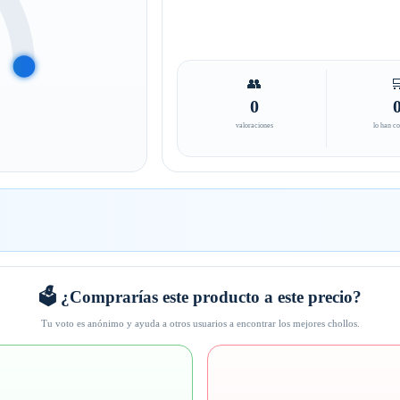
👥

0
valoraciones
lo han c
🗳️ ¿Comprarías este producto a este precio?
Tu voto es anónimo y ayuda a otros usuarios a encontrar los mejores chollos.