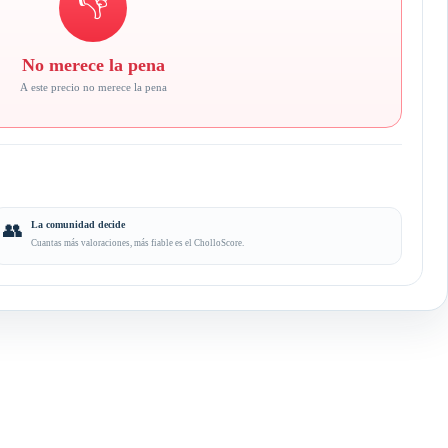
👎
No merece la pena
A este precio no merece la pena
👥
La comunidad decide
Cuantas más valoraciones, más fiable es el CholloScore.