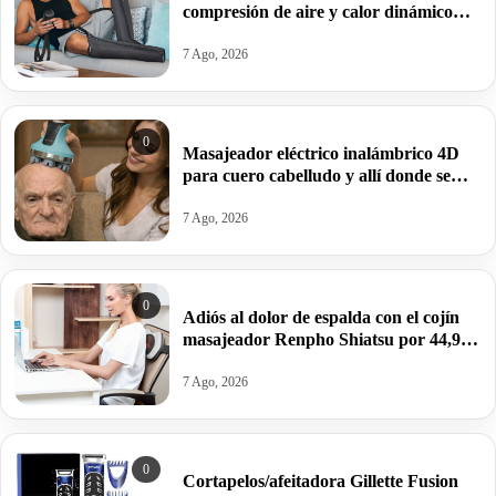
compresión de aire y calor dinámico
para acabar con el dolor muscular por
31,99€ antes 109,99€.
7 Ago, 2026
0
Masajeador eléctrico inalámbrico 4D
para cuero cabelludo y allí donde se
preste por 24,99€ en turquesa y en
blanco por solo 14,99€.
7 Ago, 2026
0
Adiós al dolor de espalda con el cojín
masajeador Renpho Shiatsu por 44,99€
antes 52,99€.
7 Ago, 2026
0
Cortapelos/afeitadora Gillette Fusion