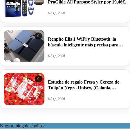
ProGlide All Purpose Styler por 19,46€.
6 Ago, 2026
0
Renpho Elis 1 WiFi y Bluetooth, la
báscula inteligente más precisa para
controlar grasa e IMC por 25,94€ antes
39,99€.
6 Ago, 2026
0
Estuche de regalo Fresa y Cereza de
Tulipán Negro Unisex, (Colonia,
Loción, Gel, Desodorante) por 10,67€
antes 14,34€.
6 Ago, 2026
Nuestro blog de chollos: