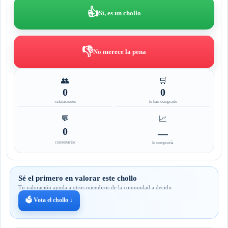
👍
Sí, es un chollo
👎
No merece la pena
👥
🛒
0
0
valoraciones
lo han comprado
💬
📈
0
—
comentarios
lo compraría
Sé el primero en valorar este chollo
Tu valoración ayuda a otros miembros de la comunidad a decidir.
🗳️ Vota el chollo ↓