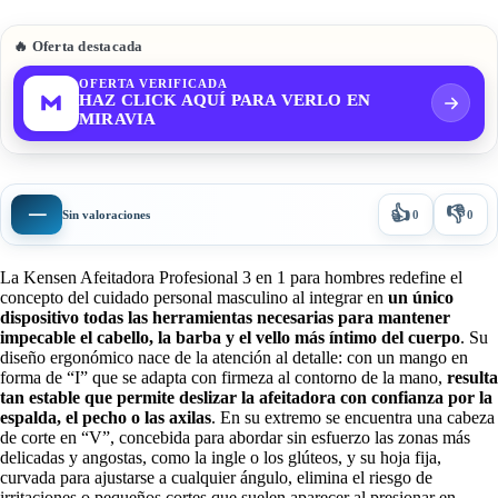
🔥 Oferta destacada
OFERTA VERIFICADA
HAZ CLICK AQUÍ PARA VERLO EN
MIRAVIA
👍
👎
—
Sin valoraciones
0
0
La Kensen Afeitadora Profesional 3 en 1 para hombres redefine el
concepto del cuidado personal masculino al integrar en
un único
dispositivo todas las herramientas necesarias para mantener
impecable el cabello, la barba y el vello más íntimo del cuerpo
. Su
diseño ergonómico nace de la atención al detalle: con un mango en
forma de “I” que se adapta con firmeza al contorno de la mano,
resulta
tan estable que permite deslizar la afeitadora con confianza por la
espalda, el pecho o las axilas
. En su extremo se encuentra una cabeza
de corte en “V”, concebida para abordar sin esfuerzo las zonas más
delicadas y angostas, como la ingle o los glúteos, y su hoja fija,
curvada para ajustarse a cualquier ángulo, elimina el riesgo de
irritaciones o pequeños cortes que suelen aparecer al presionar en