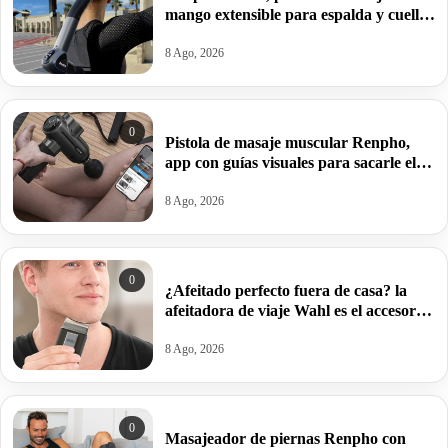
mango extensible para espalda y cuello
por 27,47€ antes 41,41€.
8 Ago, 2026
0
Pistola de masaje muscular Renpho,
app con guías visuales para sacarle el
máximo rendimiento por 74,33€ antes
109,99€.
8 Ago, 2026
0
¿Afeitado perfecto fuera de casa? la
afeitadora de viaje Wahl es el accesorio
imprescindible para tus escapadas por
9,78€.
8 Ago, 2026
0
Masajeador de piernas Renpho con