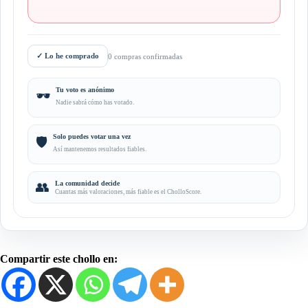
✓
Lo he comprado
0 compras confirmadas
Tu voto es anónimo
🕶️
Nadie sabrá cómo has votado.
Solo puedes votar una vez
🛡️
Así mantenemos resultados fiables.
👥
La comunidad decide
Cuantas más valoraciones, más fiable es el CholloScore.
Compartir este chollo en: