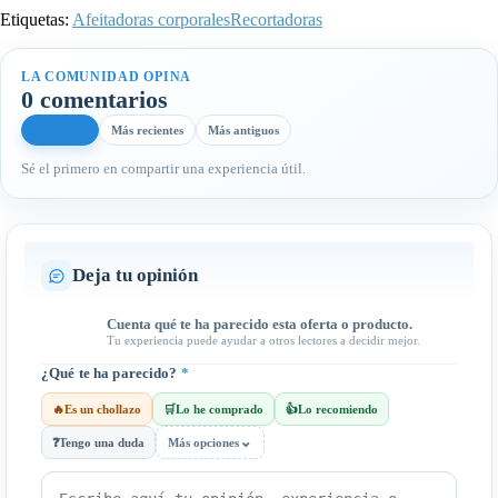
Etiquetas:
Afeitadoras corporales
Recortadoras
LA COMUNIDAD OPINA
0 comentarios
Más útiles
Más recientes
Más antiguos
Sé el primero en compartir una experiencia útil.
Deja tu opinión
Cuenta qué te ha parecido esta oferta o producto.
Tu experiencia puede ayudar a otros lectores a decidir mejor.
¿Qué te ha parecido?
*
🔥
Es un chollazo
🛒
Lo he comprado
👍
Lo recomiendo
⌄
❓
Tengo una duda
Más opciones