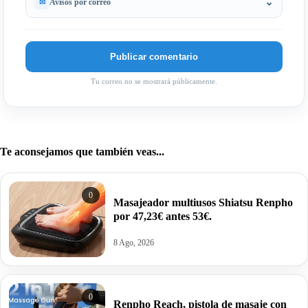
Avisos por correo
Tu correo no se mostrará públicamente.
Te aconsejamos que también veas...
0
Masajeador multiusos Shiatsu Renpho
por 47,23€ antes 53€.
8 Ago, 2026
0
Renpho Reach, pistola de masaje con