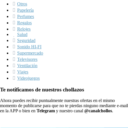
Otros
Papelería
Perfumes
Regalos
Relojes
Salud
Seguridad
Sonido HI-FI
Supermercado
Televisores
Ventilación
Viajes
Videojuegos
Te notificamos de nuestros chollazos
Ahora puedes recibir puntualmente nuestras ofertas en el mismo
momento de publicarse para que no te pierdas ninguno mediante e-mail
en la APP o bien en
Telegram
y nuestro canal
@canalchollos
.