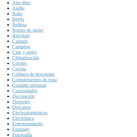
Aire libre
Audio
Baño
Bebés
Belleza
Bolsos de mujer
Bricolaje
Calzado
Camping
Cine y series
Climatización
Coches
Cocina
Códigos de descuento
Complementos de ropa
Cuidado personal
Curiosidades
Decoración
Deportes
Descanso
Electrodomésticos
Electrónica
Entretenimiento
Equipaje
Fotografía