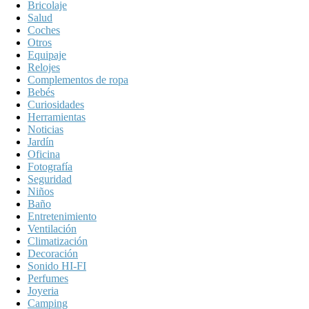
Bricolaje
Salud
Coches
Otros
Equipaje
Relojes
Complementos de ropa
Bebés
Curiosidades
Herramientas
Noticias
Jardín
Oficina
Fotografía
Seguridad
Niños
Baño
Entretenimiento
Ventilación
Climatización
Decoración
Sonido HI-FI
Perfumes
Joyeria
Camping