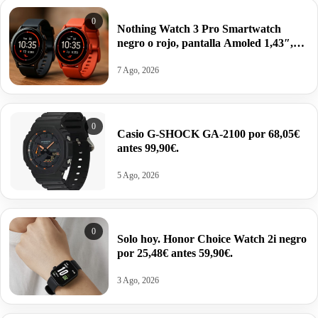
0
Nothing Watch 3 Pro Smartwatch
negro o rojo, pantalla Amoled 1,43″,
GPS doble banda, Monitorización
corporal, autonomía 13 días por 62,52€
7 Ago, 2026
antes 99,00€.
0
Casio G-SHOCK GA-2100 por 68,05€
antes 99,90€.
5 Ago, 2026
0
Solo hoy. Honor Choice Watch 2i negro
por 25,48€ antes 59,90€.
3 Ago, 2026