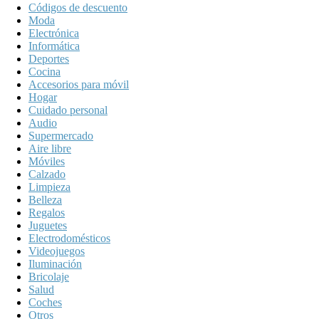
Códigos de descuento
Moda
Electrónica
Informática
Deportes
Cocina
Accesorios para móvil
Hogar
Cuidado personal
Audio
Supermercado
Aire libre
Móviles
Calzado
Limpieza
Belleza
Regalos
Juguetes
Electrodomésticos
Videojuegos
Iluminación
Bricolaje
Salud
Coches
Otros