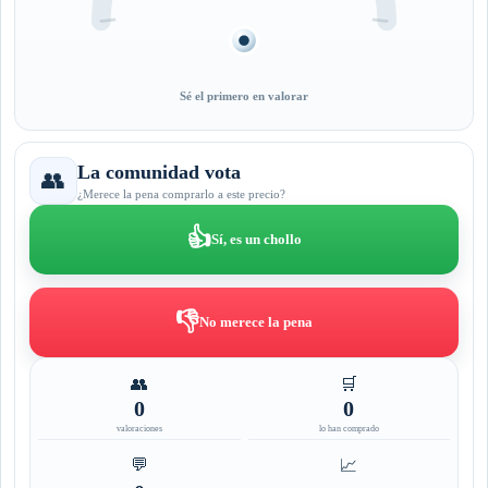
Sé el primero en valorar
La comunidad vota
👥
¿Merece la pena comprarlo a este precio?
👍
Sí, es un chollo
👎
No merece la pena
👥
🛒
0
0
valoraciones
lo han comprado
💬
📈