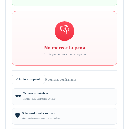
👎
No merece la pena
A este precio no merece la pena
✓
Lo he comprado
0 compras confirmadas
Tu voto es anónimo
🕶️
Nadie sabrá cómo has votado.
Solo puedes votar una vez
🛡️
Así mantenemos resultados fiables.