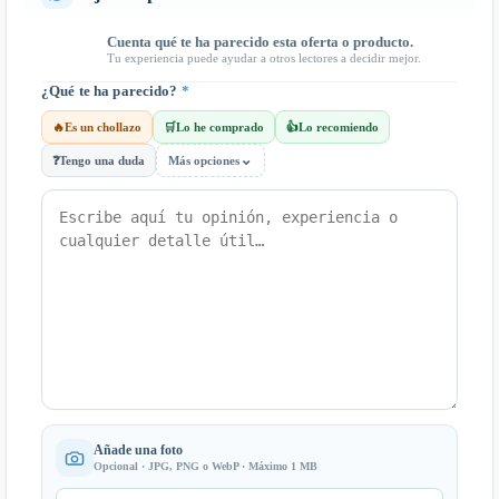
Cuenta qué te ha parecido esta oferta o producto.
Tu experiencia puede ayudar a otros lectores a decidir mejor.
¿Qué te ha parecido?
*
🔥
Es un chollazo
🛒
Lo he comprado
👍
Lo recomiendo
⌄
❓
Tengo una duda
Más opciones
Añade una foto
Opcional · JPG, PNG o WebP · Máximo 1 MB