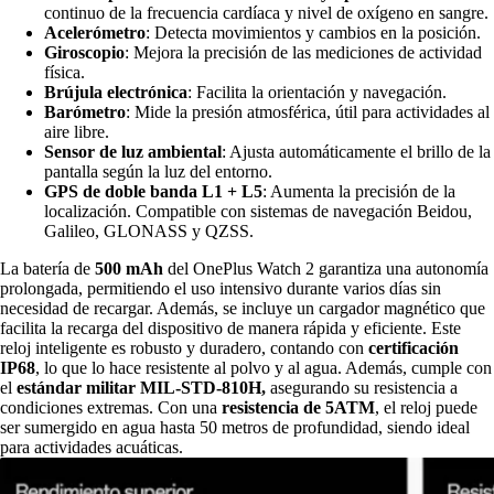
continuo de la frecuencia cardíaca y nivel de oxígeno en sangre.
Acelerómetro
: Detecta movimientos y cambios en la posición.
Giroscopio
: Mejora la precisión de las mediciones de actividad
física.
Brújula electrónica
: Facilita la orientación y navegación.
Barómetro
: Mide la presión atmosférica, útil para actividades al
aire libre.
Sensor de luz ambiental
: Ajusta automáticamente el brillo de la
pantalla según la luz del entorno.
GPS de doble banda L1 + L5
: Aumenta la precisión de la
localización. Compatible con sistemas de navegación Beidou,
Galileo, GLONASS y QZSS.
La batería de
500 mAh
del OnePlus Watch 2 garantiza una autonomía
prolongada, permitiendo el uso intensivo durante varios días sin
necesidad de recargar. Además, se incluye un cargador magnético que
facilita la recarga del dispositivo de manera rápida y eficiente. Este
reloj inteligente es robusto y duradero, contando con
certificación
IP68
, lo que lo hace resistente al polvo y al agua. Además, cumple con
el
estándar militar MIL-STD-810H,
asegurando su resistencia a
condiciones extremas. Con una
resistencia de 5ATM
, el reloj puede
ser sumergido en agua hasta 50 metros de profundidad, siendo ideal
para actividades acuáticas.