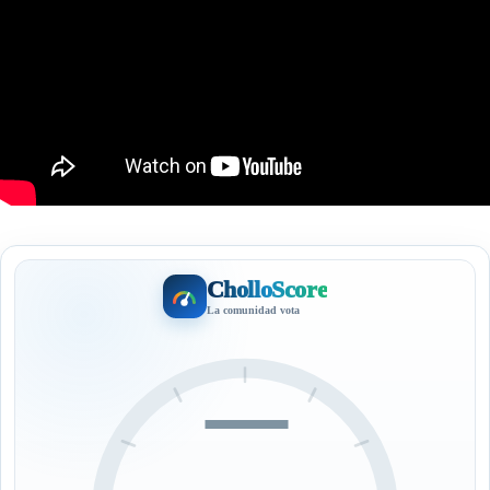
CholloScore
La comunidad vota
—