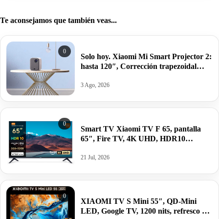
Te aconsejamos que también veas...
0
Solo hoy. Xiaomi Mi Smart Projector 2:
hasta 120″, Corrección trapezoidal
automática, relación de proyección de
1,2:1 por 480€ antes 699€.
3 Ago, 2026
0
Smart TV Xiaomi TV F 65, pantalla
65″, Fire TV, 4K UHD, HDR10
MEMC, 2/32GB por 369€ antes 569€.
21 Jul, 2026
0
XIAOMI TV S Mini 55″, QD-Mini
LED, Google TV, 1200 nits, refresco 4K