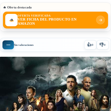
🔥 Oferta destacada
OFERTA VERIFICADA
VER FICHA DEL PRODUCTO EN
AMAZON
👍
👎
—
Sin valoraciones
0
0