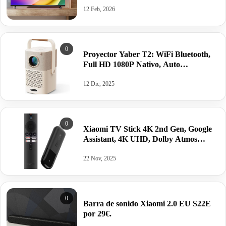
12 Feb, 2026
0
Proyector Yaber T2: WiFi Bluetooth,
Full HD 1080P Nativo, Auto
Focus/Keystone, Sound by JBL, 2,5H
Batería por 141€ antes 253,99€.
12 Dic, 2025
0
Xiaomi TV Stick 4K 2nd Gen, Google
Assistant, 4K UHD, Dolby Atmos
HDR10+, Dolby Vision DTS-X, Wifi6,
por 36,93€.
22 Nov, 2025
0
Barra de sonido Xiaomi 2.0 EU S22E
por 29€.