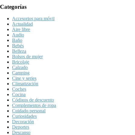
Categorías
Accesorios para móvil
Actualidad
Aire libre
Audio
Baño
Bebés
Belleza
Bolsos de mujer
Bricolaje
Calzado
Camping
Cine y series
Climatización
Coches
Cocina
Códigos de descuento
Complementos de ropa
Cuidado personal
Curiosidades
Decoración
Deportes
Descanso