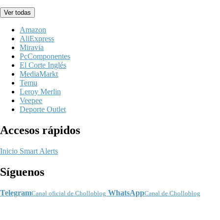
Ver todas
Amazon
AliExpress
Miravia
PcComponentes
El Corte Inglés
MediaMarkt
Temu
Leroy Merlin
Veepee
Deporte Outlet
Accesos rápidos
Inicio
Smart Alerts
Síguenos
Telegram
WhatsApp
Canal oficial de Cholloblog
Canal de Cholloblog