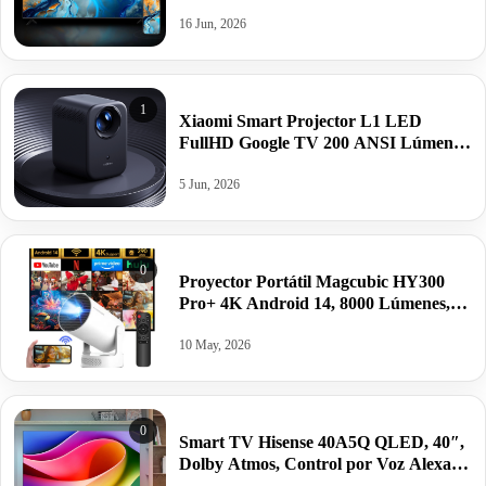
de 144 H, Dolby Vision IQ & Dolby por
390,03€ antes 599€
16 Jun, 2026
1
Xiaomi Smart Projector L1 LED
FullHD Google TV 200 ANSI Lúmenes
por 155,04€.
5 Jun, 2026
0
Proyector Portátil Magcubic HY300
Pro+ 4K Android 14, 8000 Lúmenes,
WiFi 6, BT5.4, Altavoz 5W, por 34,22€.
10 May, 2026
0
Smart TV Hisense 40A5Q QLED, 40″,
Dolby Atmos, Control por Voz Alexa,
por 199€ antes 249€.