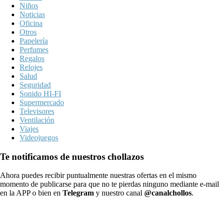
Niños
Noticias
Oficina
Otros
Papelería
Perfumes
Regalos
Relojes
Salud
Seguridad
Sonido HI-FI
Supermercado
Televisores
Ventilación
Viajes
Videojuegos
Te notificamos de nuestros chollazos
Ahora puedes recibir puntualmente nuestras ofertas en el mismo
momento de publicarse para que no te pierdas ninguno mediante e-mail
en la APP o bien en
Telegram
y nuestro canal
@canalchollos
.