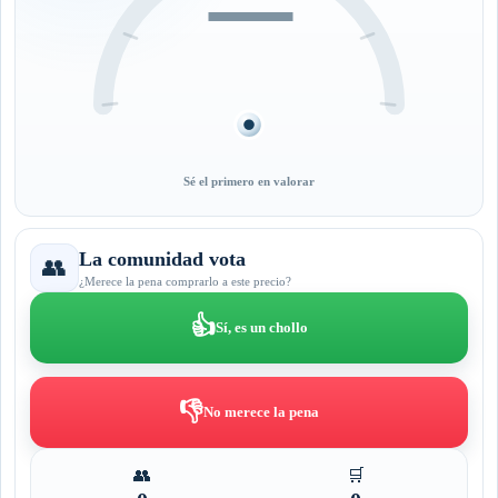
—
Sé el primero en valorar
La comunidad vota
👥
¿Merece la pena comprarlo a este precio?
👍
Sí, es un chollo
👎
No merece la pena
👥
🛒