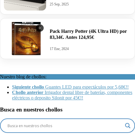
25 Sep, 2025
0
Pack Harry Potter (4K Ultra HD) por
83,34€. Antes 124,95€
17 Ene, 2024
Nuestro blog de chollos:
Siguiente chollo
Guantes LED para espectáculos por 5,68€!!
Chollo anterior
Irrigador dental libre de baterías, componentes
eléctricos o deposito Silonit por 45€!!
Busca en nuestros chollos