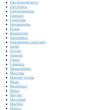
Electrodomésticos
Electrónica
Entretenimiento
Equipaje
Fotografía
Herramientas
Hogar
Iluminación
Informática
Instrumentos musicales
Jardín
Joyeria
Juguetes
Libros
Limpieza
Manualidades
Mascotas
Material escolar
Moda
Modelismo
Motos
Móviles
Movilidad
Muebles
Música