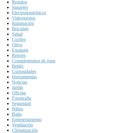
Regalos
Juguetes
Electrodomésticos
Videojuegos
Iluminación
Bricolaje
Salud
Coches
Otros
Equipaje
Relojes
Complementos de ropa
Bebés
Curiosidades
Herramientas
Noticias
Jardín
Oficina
Fotografía
Seguridad
Niños
Baño
Entretenimiento
Ventilación
Climatización