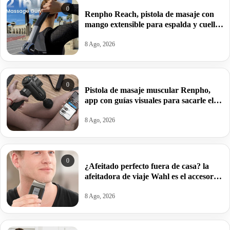
0
Renpho Reach, pistola de masaje con
mango extensible para espalda y cuello
por 27,47€ antes 41,41€.
8 Ago, 2026
0
Pistola de masaje muscular Renpho,
app con guías visuales para sacarle el
máximo rendimiento por 74,33€ antes
109,99€.
8 Ago, 2026
0
¿Afeitado perfecto fuera de casa? la
afeitadora de viaje Wahl es el accesorio
imprescindible para tus escapadas por
9,78€.
8 Ago, 2026