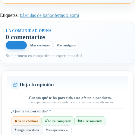
Etiquetas:
básculas de baño
ofertas xiaomi
LA COMUNIDAD OPINA
0 comentarios
Más útiles
Más recientes
Más antiguos
Sé el primero en compartir una experiencia útil.
Deja tu opinión
Cuenta qué te ha parecido esta oferta o producto.
Tu experiencia puede ayudar a otros lectores a decidir mejor.
¿Qué te ha parecido?
*
🔥
Es un chollazo
🛒
Lo he comprado
👍
Lo recomiendo
⌄
❓
Tengo una duda
Más opciones