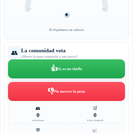
Sé el primero en valorar
La comunidad vota
👥
¿Merece la pena comprarlo a este precio?
👍
Sí, es un chollo
👎
No merece la pena
👥
🛒
0
0
valoraciones
lo han comprado
💬
📈