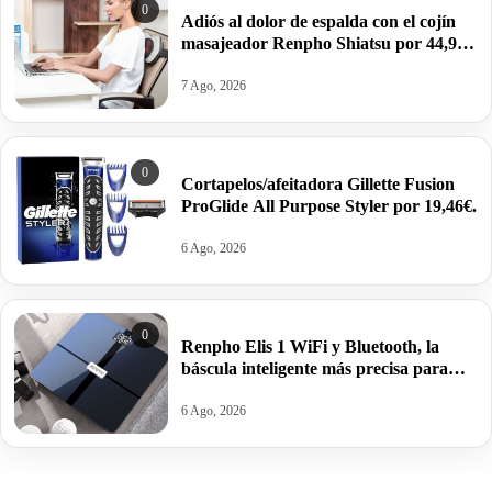
0
Adiós al dolor de espalda con el cojín
masajeador Renpho Shiatsu por 44,99€
antes 52,99€.
7 Ago, 2026
0
Cortapelos/afeitadora Gillette Fusion
ProGlide All Purpose Styler por 19,46€.
6 Ago, 2026
0
Renpho Elis 1 WiFi y Bluetooth, la
báscula inteligente más precisa para
controlar grasa e IMC por 25,94€ antes
39,99€.
6 Ago, 2026