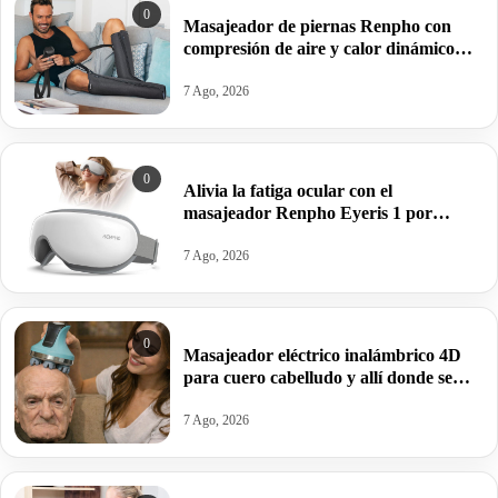
0
Masajeador de piernas Renpho con
compresión de aire y calor dinámico
para acabar con el dolor muscular por
31,99€ antes 109,99€.
7 Ago, 2026
0
Alivia la fatiga ocular con el
masajeador Renpho Eyeris 1 por
37,99€ antes 64,99€.
7 Ago, 2026
0
Masajeador eléctrico inalámbrico 4D
para cuero cabelludo y allí donde se
preste por 24,99€ en turquesa y en
blanco por solo 14,99€.
7 Ago, 2026