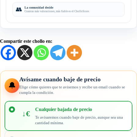
👥
La comunidad decide
Cuantas más valoraciones, más fiable es el CholloScore.
Compartir este chollo en:
Avísame cuando baje de precio
🔔
Elige cómo quieres que te avisemos y recibe un email cuando se
cumpla la condición.
Elige
cuándo
Cualquier bajada de precio
↓€
quieres
Te avisaremos cuando baje de precio, aunque sea una
recibir
cantidad mínima.
el
aviso