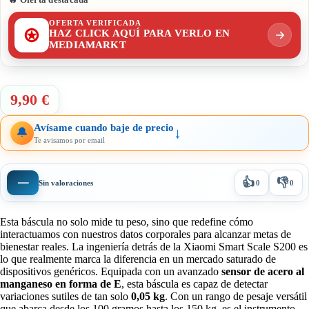
OFERTA VERIFICADA
HAZ CLICK AQUÍ PARA VERLO EN
MEDIAMARKT
9,90 €
Avísame cuando baje de precio
↓
🔔
Te avisamos por email
👍
👎
—
Sin valoraciones
0
0
Esta báscula no solo mide tu peso, sino que redefine cómo
interactuamos con nuestros datos corporales para alcanzar metas de
bienestar reales. La ingeniería detrás de la Xiaomi Smart Scale S200 es
lo que realmente marca la diferencia en un mercado saturado de
dispositivos genéricos. Equipada con un avanzado
sensor de acero al
manganeso en forma de E
, esta báscula es capaz de detectar
variaciones sutiles de tan solo
0,05 kg
. Con un rango de pesaje versátil
que abarca desde los 100 gramos hasta los 150 kg, es el instrumento