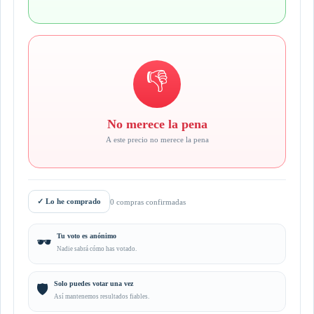
👎
No merece la pena
A este precio no merece la pena
✓
Lo he comprado
0 compras confirmadas
Tu voto es anónimo
🕶️
Nadie sabrá cómo has votado.
Solo puedes votar una vez
🛡️
Así mantenemos resultados fiables.