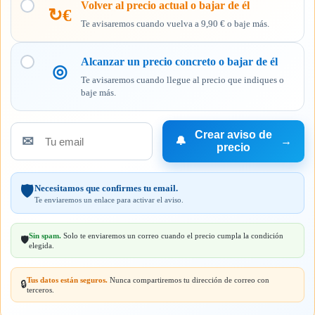
Volver al precio actual o bajar de él
↻€
Te avisaremos cuando vuelva a 9,90 € o baje más.
Alcanzar un precio concreto o bajar de él
◎
Te avisaremos cuando llegue al precio que indiques o
baje más.
Crear aviso de
✉
🔔
→
Tu
precio
email
Necesitamos que confirmes tu email.
🛡️
Te enviaremos un enlace para activar el aviso.
Sin spam.
Solo te enviaremos un correo cuando el precio cumpla la condición
🛡️
elegida.
Tus datos están seguros.
Nunca compartiremos tu dirección de correo con
🔒
terceros.