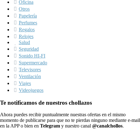
Oficina
Otros
Papelería
Perfumes
Regalos
Relojes
Salud
Seguridad
Sonido HI-FI
Supermercado
Televisores
Ventilación
Viajes
Videojuegos
Te notificamos de nuestros chollazos
Ahora puedes recibir puntualmente nuestras ofertas en el mismo
momento de publicarse para que no te pierdas ninguno mediante e-mail
en la APP o bien en
Telegram
y nuestro canal
@canalchollos
.