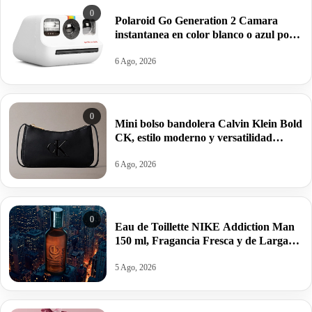
0
Polaroid Go Generation 2 Camara
instantanea en color blanco o azul por
63,95€ antes 99,99€
6 Ago, 2026
0
Mini bolso bandolera Calvin Klein Bold
CK, estilo moderno y versatilidad
estructurada por 34,95€ antes 69,88€.
6 Ago, 2026
0
Eau de Toillette NIKE Addiction Man
150 ml, Fragancia Fresca y de Larga
Duración por 10,25€ antes 15,95€.
5 Ago, 2026