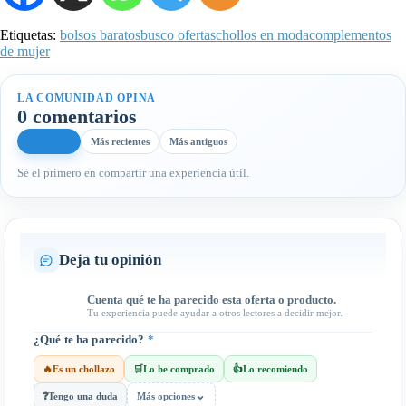
Etiquetas:
bolsos baratos
busco ofertas
chollos en moda
complementos
de mujer
LA COMUNIDAD OPINA
0 comentarios
Más útiles
Más recientes
Más antiguos
Sé el primero en compartir una experiencia útil.
Deja tu opinión
Cuenta qué te ha parecido esta oferta o producto.
Tu experiencia puede ayudar a otros lectores a decidir mejor.
¿Qué te ha parecido?
*
🔥
Es un chollazo
🛒
Lo he comprado
👍
Lo recomiendo
⌄
❓
Tengo una duda
Más opciones