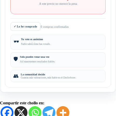
A este precio no merece la pena
✓
Lo he comprado
0 compras confirmadas
Tu voto es anónimo
🕶️
Nadie sabrá cómo has votado.
Solo puedes votar una vez
🛡️
Así mantenemos resultados fiables.
👥
La comunidad decide
Cuantas más valoraciones, más fiable es el CholloScore.
Compartir este chollo en: