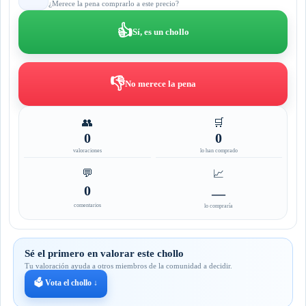
¿Merece la pena comprarlo a este precio?
👍
Sí, es un chollo
👎
No merece la pena
👥
🛒
0
0
valoraciones
lo han comprado
💬
📈
0
—
comentarios
lo compraría
Sé el primero en valorar este chollo
Tu valoración ayuda a otros miembros de la comunidad a decidir.
🗳️ Vota el chollo ↓