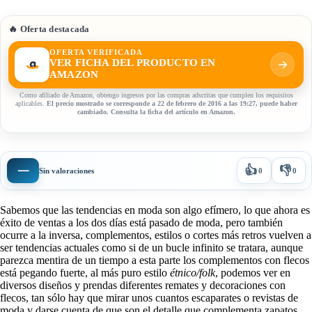
🔥 Oferta destacada
OFERTA VERIFICADA
VER FICHA DEL PRODUCTO EN
AMAZON
Como afiliado de Amazon, obtengo ingresos por las compras adscritas que cumplen los requisitos
aplicables.
El precio mostrado se corresponde a 22 de febrero de 2016 a las 19:27, puede haber
cambiado. Consulta la ficha del artículo en Amazon.
👍
👎
—
Sin valoraciones
0
0
Sabemos que las tendencias en moda son algo efímero, lo que ahora es
éxito de ventas a los dos días está pasado de moda, pero también
ocurre a la inversa, complementos, estilos o cortes más retros vuelven a
ser tendencias actuales como si de un bucle infinito se tratara, aunque
parezca mentira de un tiempo a esta parte los complementos con flecos
está pegando fuerte, al más puro estilo
étnico/folk
, podemos ver en
diversos diseños y prendas diferentes remates y decoraciones con
flecos, tan sólo hay que mirar unos cuantos escaparates o revistas de
moda y darse cuenta de que son el detalle que complementa zapatos,