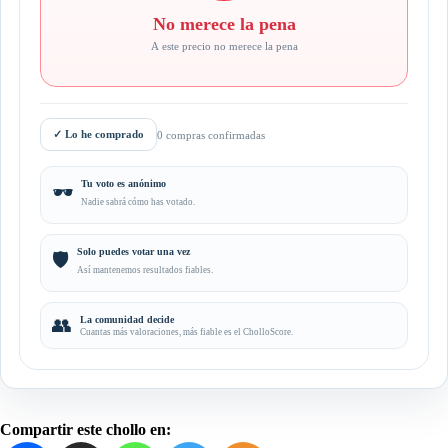
No merece la pena
A este precio no merece la pena
✓
Lo he comprado
0 compras confirmadas
Tu voto es anónimo
🕶️
Nadie sabrá cómo has votado.
Solo puedes votar una vez
🛡️
Así mantenemos resultados fiables.
👥
La comunidad decide
Cuantas más valoraciones, más fiable es el CholloScore.
Compartir este chollo en: