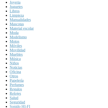
Joyeria
Juguetes
Libros
Limpieza
Manualidades
Mascotas
Material escolar
Moda
Modelismo
Motos
Móviles
Movilidad
Muebles
Música
Niños
Noticias
Oficina
Otros
Papelería
Perfumes
Regalos
Relojes
Salud
Seguridad
Sonido HI-FI