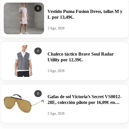
0
Vestido Puma Fusion Dress, tallas M y
L por 13,49€.
3 Ago, 2026
0
Chaleco táctico Brave Soul Radar
Utility por 12,39€.
3 Ago, 2026
0
Gafas de sol Victoria’s Secret VS0012-
28E, colección piloto por 16,09€ en
color oro/marrón.
2 Ago, 2026