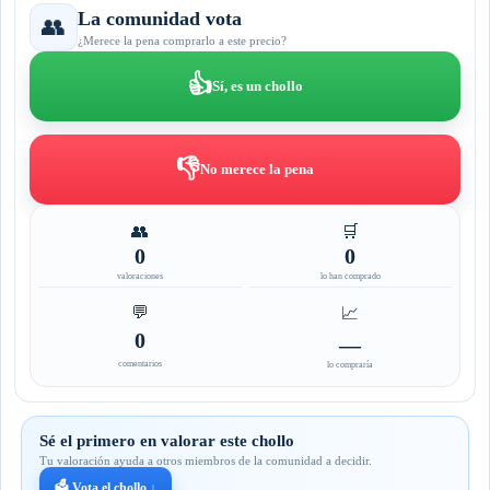
La comunidad vota
👥
¿Merece la pena comprarlo a este precio?
👍
Sí, es un chollo
👎
No merece la pena
👥
🛒
0
0
valoraciones
lo han comprado
💬
📈
0
—
comentarios
lo compraría
Sé el primero en valorar este chollo
Tu valoración ayuda a otros miembros de la comunidad a decidir.
🗳️ Vota el chollo ↓