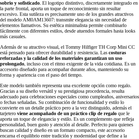
sobrio y sofisticado
. El logotipo distintivo, discretamente integrado en
la parte frontal, aporta un toque de reconocimiento sin resultar
excesivo. Esta sutileza es precisamente uno de los grandes atractivos
del modelo AM0AM13607: transmite elegancia sin necesidad de
elementos llamativos. Su estética minimalista permite combinarlo
fácilmente con diferentes estilos, desde atuendos formales hasta looks
más casuales.
Además de su atractivo visual, el Tommy Hilfiger TH Corp Mini CC
está pensado para ofrecer durabilidad y resistencia. Las
costuras
reforzadas y la calidad de los materiales garantizan un uso
prolongado
, incluso con el ritmo exigente de la vida cotidiana. Es un
accesorio diseñado para acompañar durante años, manteniendo su
forma y apariencia con el paso del tiempo.
Este modelo también representa una excelente opción como regalo.
Gracias a su diseño versátil y su prestigiosa procedencia, resulta
adecuado para celebraciones especiales como cumpleaños, aniversarios
o fechas señaladas. Su combinación de funcionalidad y estilo lo
convierte en un detalle práctico pero a la vez distinguido, además el
tarjetero
viene acompañado de un práctico clip de regalo
que le
aporta un toque de elegancia y estilo. Es un complemento que refleja
personalidad, buen gusto y atención al detalle. Perfecto para quienes
buscan calidad y diseño en un formato compacto, este accesorio
encarna el equilibrio entre tradición y modernidad que define a la