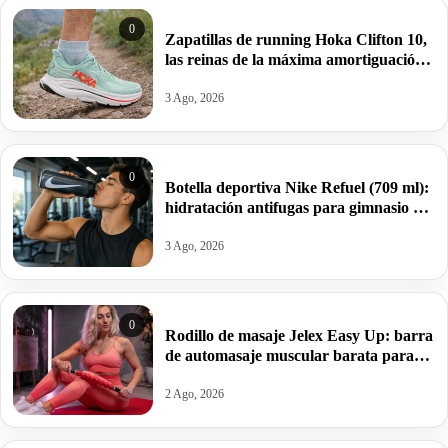
0
Zapatillas de running Hoka Clifton 10,
las reinas de la máxima amortiguación
por 95,99€ antes 159,99€.
3 Ago, 2026
0
Botella deportiva Nike Refuel (709 ml):
hidratación antifugas para gimnasio y
deporte por 10€ antes 20€.
3 Ago, 2026
0
Rodillo de masaje Jelex Easy Up: barra
de automasaje muscular barata para
aliviar tensiones y sobrecargas por
13,49€.
2 Ago, 2026