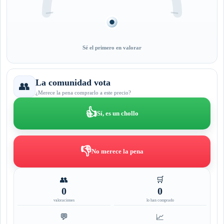
Sé el primero en valorar
La comunidad vota
👥
¿Merece la pena comprarlo a este precio?
👍
Sí, es un chollo
👎
No merece la pena
👥
🛒
0
0
valoraciones
lo han comprado
💬
📈