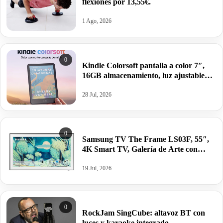
flexiones por 13,55€.
1 Ago, 2026
0
Kindle Colorsoft pantalla a color 7″,
16GB almacenamiento, luz ajustable
uniéndote a miMediamarkt
28 Jul, 2026
0
Samsung TV The Frame LS03F, 55″,
4K Smart TV, Galería de Arte con
Display Mate, Quantum Dot y One
Connect.
19 Jul, 2026
0
RockJam SingCube: altavoz BT con
luces y karaoke integrado.