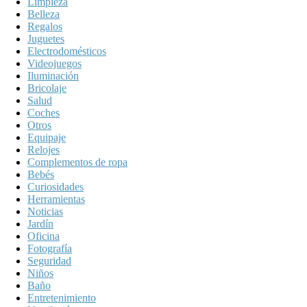
Limpieza
Belleza
Regalos
Juguetes
Electrodomésticos
Videojuegos
Iluminación
Bricolaje
Salud
Coches
Otros
Equipaje
Relojes
Complementos de ropa
Bebés
Curiosidades
Herramientas
Noticias
Jardín
Oficina
Fotografía
Seguridad
Niños
Baño
Entretenimiento