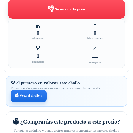
👎
No merece la pena
👥
🛒
0
0
valoraciones
lo han comprado
💬
📈
1
—
comentarios
lo compraría
Sé el primero en valorar este chollo
Tu valoración ayuda a otros miembros de la comunidad a decidir.
🗳️ Vota el chollo ↓
🗳️ ¿Comprarías este producto a este precio?
Tu voto es anónimo y ayuda a otros usuarios a encontrar los mejores chollos.