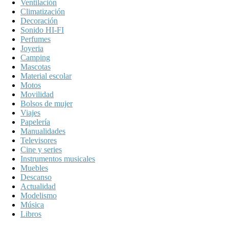
Ventilación
Climatización
Decoración
Sonido HI-FI
Perfumes
Joyeria
Camping
Mascotas
Material escolar
Motos
Movilidad
Bolsos de mujer
Viajes
Papelería
Manualidades
Televisores
Cine y series
Instrumentos musicales
Muebles
Descanso
Actualidad
Modelismo
Música
Libros