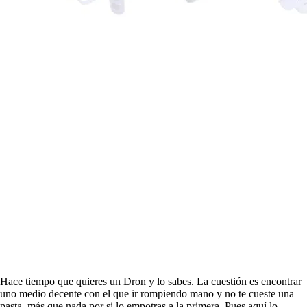
Hace tiempo que quieres un Dron y lo sabes. La cuestión es encontrar
uno medio decente con el que ir rompiendo mano y no te cueste una
pasta, más que nada por si lo empotras a la primera. Pues aquí lo