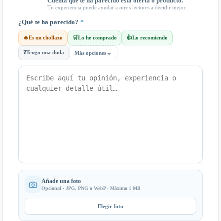
Cuenta qué te ha parecido esta oferta o producto.
Tu experiencia puede ayudar a otros lectores a decidir mejor.
¿Qué te ha parecido?
*
🔥
Es un chollazo
🛒
Lo he comprado
👍
Lo recomiendo
⌄
❓
Tengo una duda
Más opciones
Añade una foto
Opcional · JPG, PNG o WebP · Máximo 1 MB
Elegir foto