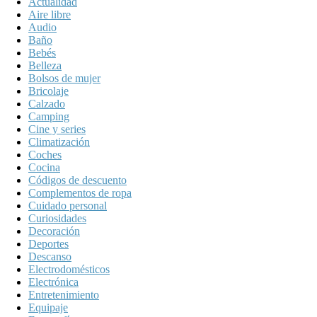
Actualidad
Aire libre
Audio
Baño
Bebés
Belleza
Bolsos de mujer
Bricolaje
Calzado
Camping
Cine y series
Climatización
Coches
Cocina
Códigos de descuento
Complementos de ropa
Cuidado personal
Curiosidades
Decoración
Deportes
Descanso
Electrodomésticos
Electrónica
Entretenimiento
Equipaje