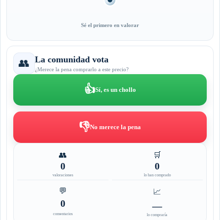
Sé el primero en valorar
La comunidad vota
👥
¿Merece la pena comprarlo a este precio?
👍
Sí, es un chollo
👎
No merece la pena
👥
🛒
0
0
valoraciones
lo han comprado
💬
📈
0
—
comentarios
lo compraría