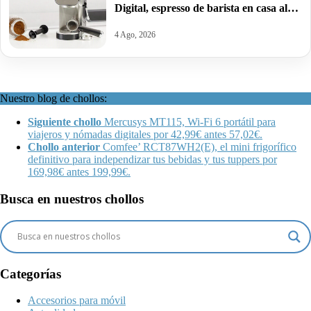
Digital, espresso de barista en casa al
mejor precio: por 118,99€ antes
183,99€.
4 Ago, 2026
Nuestro blog de chollos:
Siguiente chollo
Mercusys MT115, Wi-Fi 6 portátil para
viajeros y nómadas digitales por 42,99€ antes 57,02€.
Chollo anterior
Comfee’ RCT87WH2(E), el mini frigorífico
definitivo para independizar tus bebidas y tus tuppers por
169,98€ antes 199,99€.
Busca en nuestros chollos
Categorías
Accesorios para móvil