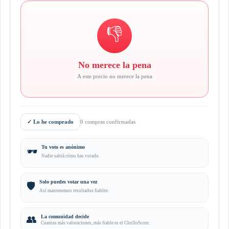
👎
No merece la pena
A este precio no merece la pena
✓
Lo he comprado
0 compras confirmadas
Tu voto es anónimo
🕶️
Nadie sabrá cómo has votado.
Solo puedes votar una vez
🛡️
Así mantenemos resultados fiables.
👥
La comunidad decide
Cuantas más valoraciones, más fiable es el CholloScore.