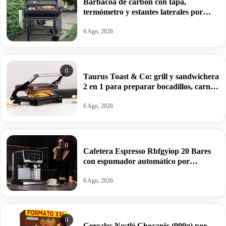
Barbacoa de carbón con tapa,
termómetro y estantes laterales por
99,09€ antes 150,64€.
6 Ago, 2026
0
Taurus Toast & Co: grill y sandwichera
2 en 1 para preparar bocadillos, carnes
y verduras por 32€.
6 Ago, 2026
0
Cafetera Espresso Rbfgyiop 20 Bares
con espumador automático por
109,86€.
6 Ago, 2026
0
Cereales Nestlé Chocapic (900g) por