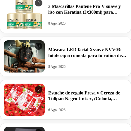
0
3 Mascarillas Pantene Pro-V suave y
liso con Keratina (3x300ml) para
cabello encrespado o seco por 9,99€.
8 Ago, 2026
0
Máscara LED facial Xssnvv NVV03:
fototerapia cómoda para tu rutina de
belleza por 45,99€ antes 129,99€.
8 Ago, 2026
0
Estuche de regalo Fresa y Cereza de
Tulipán Negro Unisex, (Colonia,
Loción, Gel, Desodorante) por 10,67€
antes 14,34€.
6 Ago, 2026