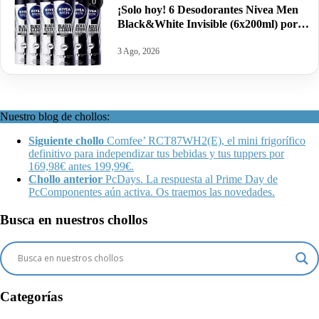
0
¡Solo hoy! 6 Desodorantes Nivea Men
Black&White Invisible (6x200ml) por
sólo 12,90€.
3 Ago, 2026
Nuestro blog de chollos:
Siguiente chollo
Comfee’ RCT87WH2(E), el mini frigorífico
definitivo para independizar tus bebidas y tus tuppers por
169,98€ antes 199,99€.
Chollo anterior
PcDays. La respuesta al Prime Day de
PcComponentes aún activa. Os traemos las novedades.
Busca en nuestros chollos
Categorías