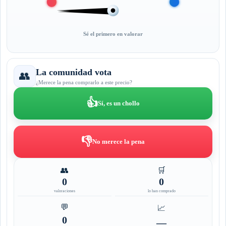
Sé el primero en valorar
La comunidad vota
👥
¿Merece la pena comprarlo a este precio?
👍
Sí, es un chollo
👎
No merece la pena
👥
🛒
0
0
valoraciones
lo han comprado
💬
📈
0
—