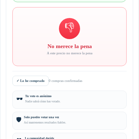
👎
No merece la pena
A este precio no merece la pena
✓
Lo he comprado
0 compras confirmadas
Tu voto es anónimo
🕶️
Nadie sabrá cómo has votado.
Solo puedes votar una vez
🛡️
Así mantenemos resultados fiables.
La comunidad decide