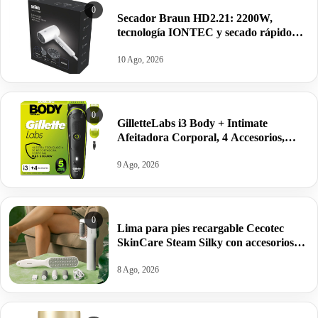
0
Secador Braun HD2.21: 2200W,
tecnología IONTEC y secado rápido
para lucir un cabello espectacular por
24,90€ antes 49,90€.
10 Ago, 2026
0
GilletteLabs i3 Body + Intimate
Afeitadora Corporal, 4 Accesorios,
Negro, 80 min. autonomía por 34,99€.
9 Ago, 2026
0
Lima para pies recargable Cecotec
SkinCare Steam Silky con accesorios
por 19,90€.
8 Ago, 2026