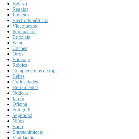
Belleza
Regalos
Juguetes
Electrodomésticos
Videojuegos
Iluminación
Bricolaje
Salud
Coches
Otros
Equipaje
Relojes
Complementos de ropa
Bebés
Curiosidades
Herramientas
Noticias
Jardín
Oficina
Fotografía
Seguridad
Niños
Baño
Entretenimiento
Ventilación