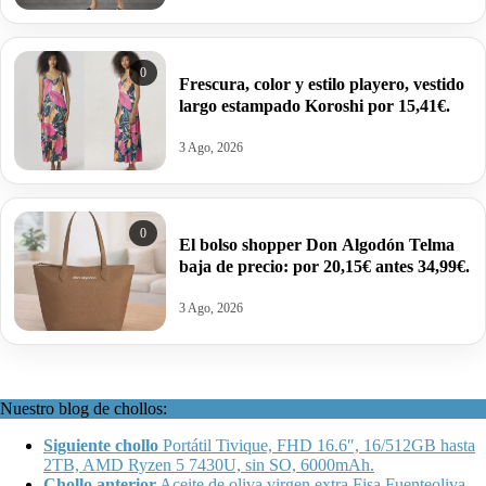
0
Frescura, color y estilo playero, vestido
largo estampado Koroshi por 15,41€.
3 Ago, 2026
0
El bolso shopper Don Algodón Telma
baja de precio: por 20,15€ antes 34,99€.
3 Ago, 2026
Nuestro blog de chollos:
Siguiente chollo
Portátil Tivique, FHD 16.6″, 16/512GB hasta
2TB, AMD Ryzen 5 7430U, sin SO, 6000mAh.
Chollo anterior
Aceite de oliva virgen extra Fisa Fuenteoliva,