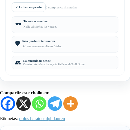
✓
Lo he comprado
0 compras confirmadas
Tu voto es anónimo
🕶️
Nadie sabrá cómo has votado.
Solo puedes votar una vez
🛡️
Así mantenemos resultados fiables.
👥
La comunidad decide
Cuantas más valoraciones, más fiable es el CholloScore.
Compartir este chollo en:
Etiquetas:
polos baratos
ralph lauren