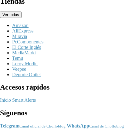
Tiendas
Ver todas
Amazon
AliExpress
Miravia
PcComponentes
El Corte Inglés
MediaMarkt
Temu
Leroy Merlin
Veepee
Deporte Outlet
Accesos rápidos
Inicio
Smart Alerts
Síguenos
Telegram
WhatsApp
Canal oficial de Cholloblog
Canal de Cholloblog