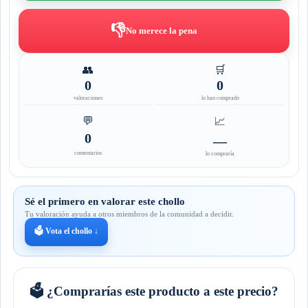
👎
No merece la pena
👥
🛒
0
0
valoraciones
lo han comprado
💬
📈
0
—
comentarios
lo compraría
Sé el primero en valorar este chollo
Tu valoración ayuda a otros miembros de la comunidad a decidir.
🗳️ Vota el chollo ↓
🗳️ ¿Comprarías este producto a este precio?