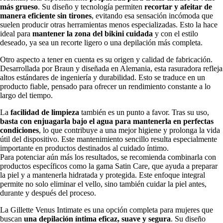
más grueso
. Su diseño y tecnología permiten
recortar y afeitar de
manera eficiente sin tirones
, evitando esa sensación incómoda que
suelen producir otras herramientas menos especializadas. Esto la hace
ideal para
mantener la zona del bikini cuidada
y con el estilo
deseado, ya sea un recorte ligero o una depilación más completa.
Otro aspecto a tener en cuenta es su origen y calidad de fabricación.
Desarrollada por Braun y diseñada en Alemania, esta rasuradora refleja
altos estándares de ingeniería y durabilidad. Esto se traduce en un
producto fiable, pensado para ofrecer un rendimiento constante a lo
largo del tiempo.
La
facilidad de limpieza
también es un punto a favor. Tras su uso,
basta con enjuagarla bajo el agua para mantenerla en perfectas
condiciones
, lo que contribuye a una mejor higiene y prolonga la vida
útil del dispositivo. Este mantenimiento sencillo resulta especialmente
importante en productos destinados al cuidado íntimo.
Para potenciar aún más los resultados, se recomienda combinarla con
productos específicos como la gama Satin Care, que ayuda a preparar
la piel y a mantenerla hidratada y protegida. Este enfoque integral
permite no solo eliminar el vello, sino también cuidar la piel antes,
durante y después del proceso.
La Gillette Venus Intimate es una opción completa para mujeres que
buscan
una depilación íntima eficaz, suave y segura
. Su diseño