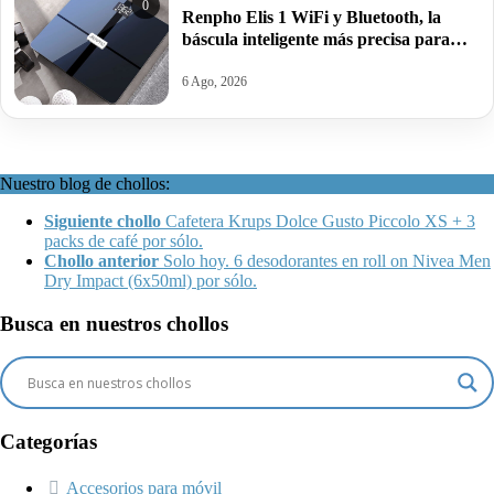
0
Renpho Elis 1 WiFi y Bluetooth, la
báscula inteligente más precisa para
controlar grasa e IMC por 25,94€ antes
39,99€.
6 Ago, 2026
Nuestro blog de chollos:
Siguiente chollo
Cafetera Krups Dolce Gusto Piccolo XS + 3
packs de café por sólo.
Chollo anterior
Solo hoy. 6 desodorantes en roll on Nivea Men
Dry Impact (6x50ml) por sólo.
Busca en nuestros chollos
Categorías
Accesorios para móvil