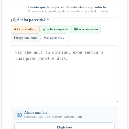
Cuenta qué te ha parecido esta oferta o producto.
Tu experiencia puede ayudar a otros lectores a decidir mejor.
¿Qué te ha parecido?
*
🔥
Es un chollazo
🛒
Lo he comprado
👍
Lo recomiendo
⌄
❓
Tengo una duda
Más opciones
Añade una foto
Opcional · JPG, PNG o WebP · Máximo 1 MB
Elegir foto