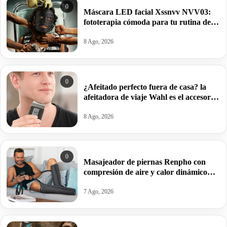
0
Máscara LED facial Xssnvv NVV03:
fototerapia cómoda para tu rutina de
belleza por 45,99€ antes 129,99€.
8 Ago, 2026
0
¿Afeitado perfecto fuera de casa? la
afeitadora de viaje Wahl es el accesorio
imprescindible para tus escapadas por
9,78€.
8 Ago, 2026
0
Masajeador de piernas Renpho con
compresión de aire y calor dinámico
para acabar con el dolor muscular por
31,99€ antes 109,99€.
7 Ago, 2026