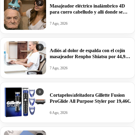
0
Masajeador eléctrico inalámbrico 4D
para cuero cabelludo y allí donde se
preste por 24,99€ en turquesa y en
blanco por solo 14,99€.
7 Ago, 2026
0
Adiós al dolor de espalda con el cojín
masajeador Renpho Shiatsu por 44,99€
antes 52,99€.
7 Ago, 2026
0
Cortapelos/afeitadora Gillette Fusion
ProGlide All Purpose Styler por 19,46€.
6 Ago, 2026