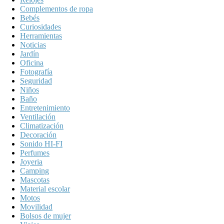
Complementos de ropa
Bebés
Curiosidades
Herramientas
Noticias
Jardín
Oficina
Fotografía
Seguridad
Niños
Baño
Entretenimiento
Ventilación
Climatización
Decoración
Sonido HI-FI
Perfumes
Joyeria
Camping
Mascotas
Material escolar
Motos
Movilidad
Bolsos de mujer