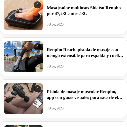
0
Masajeador multiusos Shiatsu Renpho
por 47,23€ antes 53€.
8 Ago, 2026
0
Renpho Reach, pistola de masaje con
mango extensible para espalda y cuello
por 27,47€ antes 41,41€.
8 Ago, 2026
0
Pistola de masaje muscular Renpho,
app con guías visuales para sacarle el
máximo rendimiento por 74,33€ antes
109,99€.
8 Ago, 2026