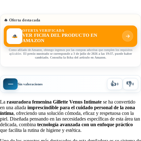
🔥 Oferta destacada
OFERTA VERIFICADA
VER FICHA DEL PRODUCTO EN
AMAZON
Como afiliado de Amazon, obtengo ingresos por las compras adscritas que cumplen los requisitos
aplicables.
El precio mostrado se corresponde a 3 de julio de 2026 a las 19:37, puede haber
cambiado. Consulta la ficha del artículo en Amazon.
👍
👎
—
Sin valoraciones
0
0
La
rasuradora femenina Gillette Venus Intimate
se ha convertido
en una aliada
imprescindible para el cuidado personal de la zona
íntima
, ofreciendo una solución cómoda, eficaz y respetuosa con la
piel. Diseñada pensando en las necesidades específicas de esta área tan
delicada, combina
tecnología avanzada con un enfoque práctico
que facilita la rutina de higiene y estética.
Uno de los aspectos más destacados de esta depiladora es su sistema de