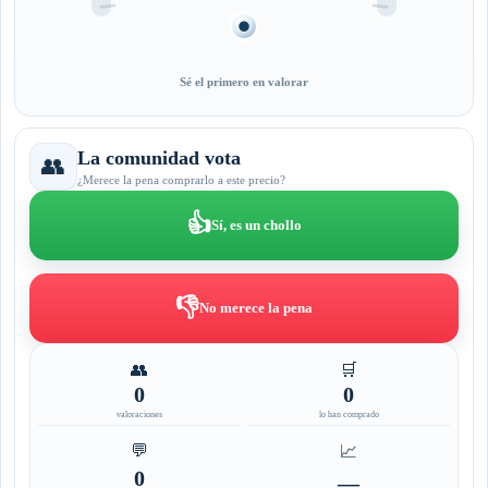
Sé el primero en valorar
La comunidad vota
👥
¿Merece la pena comprarlo a este precio?
👍
Sí, es un chollo
👎
No merece la pena
👥
🛒
0
0
valoraciones
lo han comprado
💬
📈
0
—