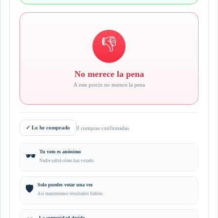
👎
No merece la pena
A este precio no merece la pena
✓
Lo he comprado
0 compras confirmadas
Tu voto es anónimo
🕶️
Nadie sabrá cómo has votado.
Solo puedes votar una vez
🛡️
Así mantenemos resultados fiables.
La comunidad decide