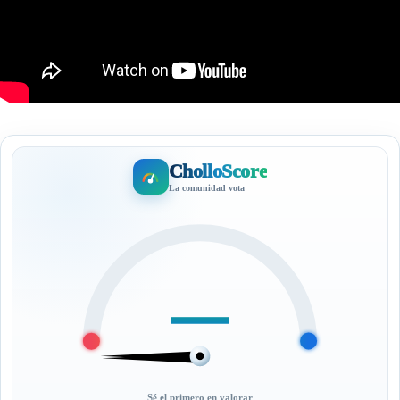
CholloScore
La comunidad vota
—
Sé el primero en valorar