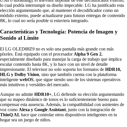
USB o streaming), el televisor depende de este decodificador externo,
lo cual podría interrumpir su diseño impecable. LG ha justificado esta
elección argumentando que, al mantener el decodificador como un
módulo externo, puede actualizarse para futuras entregas de contenido
8K, lo cual no sería posible si estuviera integrado.
Características y Tecnología: Potencia de Imagen y
Sonido al Límite
El LG OLED88Z9 no es solo una pantalla más grande con más
píxeles. Está equipado con el procesador
Alpha 9 Gen 2
,
especialmente diseñado para manejar la carga de trabajo que implica
escalar contenido hasta 8K, y lo hace con un nivel de detalle
impresionante. El televisor no solo soporta los formatos de
HDR10,
HLG y Dolby Vision
, sino que también cuenta con la plataforma
inteligente
webOS
, que sigue siendo uno de los sistemas operativos
más intuitivos y versátiles del mercado.
Aunque no admite
HDR10+
, LG defiende su elección argumentando
que su mapeo dinámico de tonos es lo suficientemente bueno para
compensar esta ausencia. Además, la compatibilidad con asistentes de
voz como
Alexa y Google Assistant
, junto con la integración de
ThinQ AI
, hace que controlar otros dispositivos inteligentes en tu
hogar sea un juego de niños.