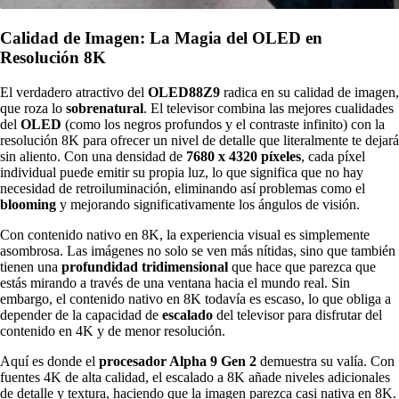
Calidad de Imagen: La Magia del OLED en
Resolución 8K
El verdadero atractivo del
OLED88Z9
radica en su calidad de imagen,
que roza lo
sobrenatural
. El televisor combina las mejores cualidades
del
OLED
(como los negros profundos y el contraste infinito) con la
resolución 8K para ofrecer un nivel de detalle que literalmente te dejará
sin aliento. Con una densidad de
7680 x 4320 píxeles
, cada píxel
individual puede emitir su propia luz, lo que significa que no hay
necesidad de retroiluminación, eliminando así problemas como el
blooming
y mejorando significativamente los ángulos de visión.
Con contenido nativo en 8K, la experiencia visual es simplemente
asombrosa. Las imágenes no solo se ven más nítidas, sino que también
tienen una
profundidad tridimensional
que hace que parezca que
estás mirando a través de una ventana hacia el mundo real. Sin
embargo, el contenido nativo en 8K todavía es escaso, lo que obliga a
depender de la capacidad de
escalado
del televisor para disfrutar del
contenido en 4K y de menor resolución.
Aquí es donde el
procesador Alpha 9 Gen 2
demuestra su valía. Con
fuentes 4K de alta calidad, el escalado a 8K añade niveles adicionales
de detalle y textura, haciendo que la imagen parezca casi nativa en 8K.