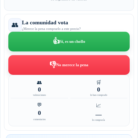
La comunidad vota
👥
¿Merece la pena comprarlo a este precio?
👍
Sí, es un chollo
👎
No merece la pena
👥
🛒
0
0
valoraciones
lo han comprado
💬
📈
0
—
comentarios
lo compraría