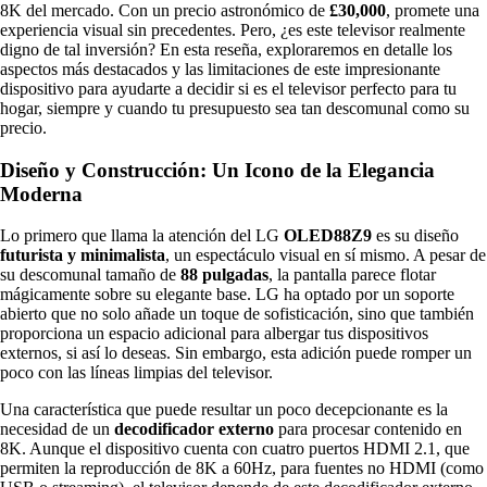
8K del mercado. Con un precio astronómico de
£30,000
, promete una
experiencia visual sin precedentes. Pero, ¿es este televisor realmente
digno de tal inversión? En esta reseña, exploraremos en detalle los
aspectos más destacados y las limitaciones de este impresionante
dispositivo para ayudarte a decidir si es el televisor perfecto para tu
hogar, siempre y cuando tu presupuesto sea tan descomunal como su
precio.
Diseño y Construcción: Un Icono de la Elegancia
Moderna
Lo primero que llama la atención del LG
OLED88Z9
es su diseño
futurista y minimalista
, un espectáculo visual en sí mismo. A pesar de
su descomunal tamaño de
88 pulgadas
, la pantalla parece flotar
mágicamente sobre su elegante base. LG ha optado por un soporte
abierto que no solo añade un toque de sofisticación, sino que también
proporciona un espacio adicional para albergar tus dispositivos
externos, si así lo deseas. Sin embargo, esta adición puede romper un
poco con las líneas limpias del televisor.
Una característica que puede resultar un poco decepcionante es la
necesidad de un
decodificador externo
para procesar contenido en
8K. Aunque el dispositivo cuenta con cuatro puertos HDMI 2.1, que
permiten la reproducción de 8K a 60Hz, para fuentes no HDMI (como