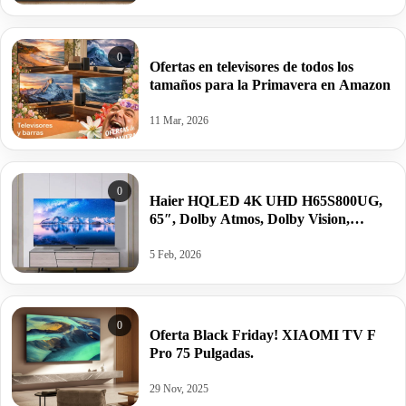
0
Ofertas en televisores de todos los
tamaños para la Primavera en Amazon
11 Mar, 2026
0
Haier HQLED 4K UHD H65S800UG,
65″, Dolby Atmos, Dolby Vision,
Android 11, Smart Remote Control,
Google Assistant.
5 Feb, 2026
0
Oferta Black Friday! XIAOMI TV F
Pro 75 Pulgadas.
29 Nov, 2025