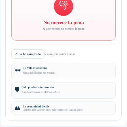
👎
No merece la pena
A este precio no merece la pena
✓
Lo he comprado
0 compras confirmadas
Tu voto es anónimo
🕶️
Nadie sabrá cómo has votado.
Solo puedes votar una vez
🛡️
Así mantenemos resultados fiables.
👥
La comunidad decide
Cuantas más valoraciones, más fiable es el CholloScore.