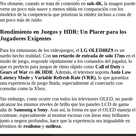
No obstante, cuando se trata de contenido en
sub-4K
, la imagen puede
verse un poco más suave y menos nítida en comparación con los
modelos de la competencia que priorizan la nitidez incluso a costa de
un poco más de ruido.
Rendimiento en Juegos y HDR: Un Placer para los
Jugadores Exigentes
Para los entusiastas de los videojuegos, el
LG OLED88Z9
es un
sueño hecho realidad. Con
un retardo de entrada de solo 17ms
en el
modo de juego, responde rápidamente a los comandos del jugador, lo
que es perfecto para juegos de ritmo rápido como
Call of Duty
o
Gears of War
en
4K HDR
. Además, el televisor soporta
Auto Low
Latency Mode
y
Variable Refresh Rate (VRR)
, lo que garantiza
una experiencia de juego fluida, especialmente al conectarlo con
consolas como la Xbox.
Sin embargo, como ocurre con todos los televisores OLED, no puede
alcanzar los mismos niveles de brillo que los paneles LCD de gama
alta de
Samsung o Sony
. Aun así, la forma en que el OLED maneja el
contraste, especialmente al mostrar escenas con áreas muy brillantes
junto a negros profundos, hace que la experiencia sea inigualable en
términos de
realismo
y
sutileza
.