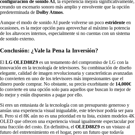
configuración de sonido AI
, la experiencia mejora significativamente,
creando un escenario sonoro más amplio y envolvente que la opción
predeterminada de
Dolby Atmos
.
Aunque el modo de sonido AI puede volverse un poco
estridente
en
ocasiones, es la mejor opción para aprovechar al máximo la potencia
de los altavoces internos, especialmente si no cuentas con un sistema
de sonido externo.
Conclusión: ¿Vale la Pena la Inversión?
El
LG OLED88Z9
es un testamento del compromiso de LG con la
innovación en la tecnología de televisores. Su combinación de diseño
elegante, calidad de imagen revolucionaria y características avanzadas
lo convierten en uno de los televisores más impresionantes que el
dinero puede comprar. No obstante, su precio exorbitante de
14,000€
lo convierte en una opción solo para aquellos que buscan lo mejor de
lo mejor y están dispuestos a pagar por ello.
Si eres un entusiasta de la tecnología con un presupuesto generoso y
ansías una experiencia visual inigualable, este televisor podría ser para
ti. Pero si el 8K aún no es una prioridad en tu lista, existen modelos 4K
OLED que ofrecen una experiencia visual igualmente espectacular por
una fracción del costo. En definitiva, el
OLED88Z9
es un vistazo al
futuro del entretenimiento en el hogar, pero un futuro que todavía