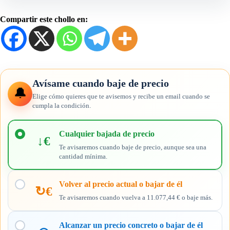
Compartir este chollo en:
Avísame cuando baje de precio
🔔
Elige cómo quieres que te avisemos y recibe un email cuando se
cumpla la condición.
Elige
cuándo
Cualquier bajada de precio
↓€
quieres
Te avisaremos cuando baje de precio, aunque sea una
recibir
cantidad mínima.
el
aviso
Volver al precio actual o bajar de él
↻€
Te avisaremos cuando vuelva a 11.077,44 € o baje más.
Alcanzar un precio concreto o bajar de él