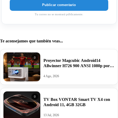
Tu correo no se mostrará públicamente.
Te aconsejamos que también veas...
0
Proyector Magcubic Android14
Allwinner H726 900 ANSI 1080p por
72,78€.
4 Ago, 2026
0
TV Box VONTAR Smart TV X4 con
Android 11, 4GB 32GB
13 Jul, 2026