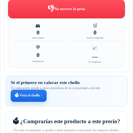
👎
No merece la pena
👥
🛒
0
0
valoraciones
lo han comprado
💬
📈
0
—
comentarios
lo compraría
Sé el primero en valorar este chollo
Tu valoración ayuda a otros miembros de la comunidad a decidir.
🗳️ Vota el chollo ↓
🗳️ ¿Comprarías este producto a este precio?
Tu voto es anónimo y ayuda a otros usuarios a encontrar los mejores chollos.