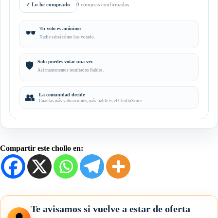
✓
Lo he comprado
0 compras confirmadas
Tu voto es anónimo
🕶️
Nadie sabrá cómo has votado.
Solo puedes votar una vez
🛡️
Así mantenemos resultados fiables.
👥
La comunidad decide
Cuantas más valoraciones, más fiable es el CholloScore.
Compartir este chollo en:
Te avisamos si vuelve a estar de oferta