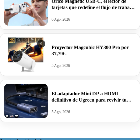
Orico Magnetic USB-C, el lector de
tarjetas que redefine el flujo de trabajo
móvil por 17,99€ antes 32,99€.
6 Ago, 2026
0
Proyector Magcubic HY300 Pro por
37,79€.
5 Ago, 2026
0
El adaptador Mini DP a HDMI
definitivo de Ugreen para revivir tu
viejo Mac o Surface por 8,39€.
5 Ago, 2026