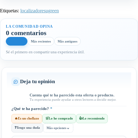
Etiquetas:
localizadores
ugreen
LA COMUNIDAD OPINA
0 comentarios
Más útiles
Más recientes
Más antiguos
Sé el primero en compartir una experiencia útil.
Deja tu opinión
Cuenta qué te ha parecido esta oferta o producto.
Tu experiencia puede ayudar a otros lectores a decidir mejor.
¿Qué te ha parecido?
*
🔥
Es un chollazo
🛒
Lo he comprado
👍
Lo recomiendo
⌄
❓
Tengo una duda
Más opciones