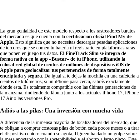
La gran genialidad de este modelo respecto a los rastreadores baratos
del mercado es que cuenta con la
certificación oficial Find My de
Apple
. Esto significa que no necesitas descargar pesadas aplicaciones
de terceros que se comen tu batería ni registrarte en plataformas raras
que ponen en juego tus datos
. El FineTrack Slim se integra de
forma nativa en la app «Buscar» de tu iPhone, utilizando la
colosal red global de cientos de millones de dispositivos iOS de
Apple para geolocalizar tus pertenencias de forma totalmente
encriptada y segura
. Da igual si te dejas la mochila en una cafetería a
cientos de kilómetros; si un iPhone pasa cerca, sabrás exactamente
dónde está. Es totalmente compatible con las últimas generaciones de
la manzana, rindiendo de fábula junto a los actuales iPhone 17, iPhone
17 Air o las versiones Pro.
Adiós a las pilas: Una inversión con mucha vida
A diferencia de la inmensa mayoría de localizadores del mercado, que
te obligan a comprar costosas pilas de botón cada pocos meses o a tirar
el dispositivo entero cuando se agota, Ugreen ha dado un golpe sobre
la mesa apostando por la sostenibilidad y el ahorro a largo plazo. Este