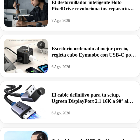
El destornillador inteligente Hoto
PixelDrive revoluciona tus reparaciones
con pantalla integrada y par ajustable
por 47,99€ antes 79,99€.
7 Ago, 2026
0
Escritorio ordenado al mejor precio,
regleta cubo Eymuobc con USB-C por
17,99€ antes 21,99€.
6 Ago, 2026
0
El cable definitivo para tu setup,
Ugreen DisplayPort 2.1 16K a 90° al
precio más bajo: por 13,53€.
6 Ago, 2026
0