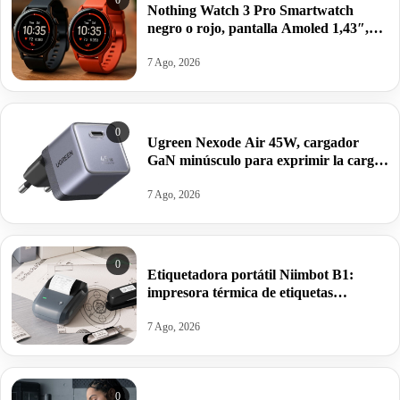
0
Nothing Watch 3 Pro Smartwatch
negro o rojo, pantalla Amoled 1,43″,
GPS doble banda, Monitorización
corporal, autonomía 13 días por 62,52€
7 Ago, 2026
antes 99,00€.
0
Ugreen Nexode Air 45W, cargador
GaN minúsculo para exprimir la carga
rápida de tu iPhone 17 o Galaxy S26
por 22,94€.
7 Ago, 2026
0
Etiquetadora portátil Niimbot B1:
impresora térmica de etiquetas
Bluetooth fácil de usar, sin tinta y con
batería recargable por 17,99€ antes
7 Ago, 2026
30,39€.
0