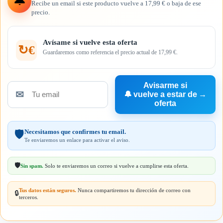
🔔
Recibe un email si este producto vuelve a 17,99 € o baja de ese
precio.
Avísame si vuelve esta oferta
↻€
Guardaremos como referencia el precio actual de 17,99 €.
Avisarme si
✉
🔔
vuelve a estar de
→
Tu
oferta
email
Necesitamos que confirmes tu email.
🛡️
Te enviaremos un enlace para activar el aviso.
🛡️
Sin spam.
Solo te enviaremos un correo si vuelve a cumplirse esta oferta.
Tus datos están seguros.
Nunca compartiremos tu dirección de correo con
🔒
terceros.