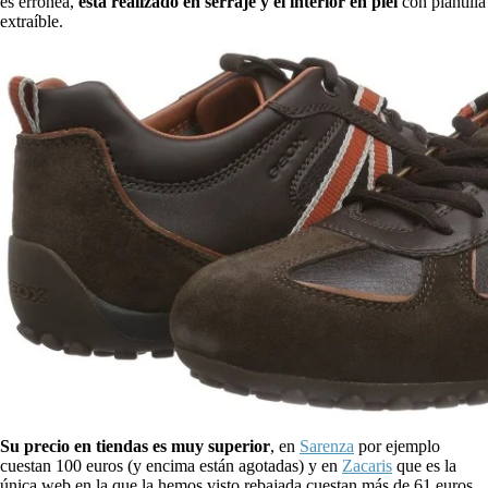
es errónea,
está realizado en serraje y el interior en piel
con plantilla
extraíble.
Su precio en tiendas es muy superior
, en
Sarenza
por ejemplo
cuestan 100 euros (y encima están agotadas) y en
Zacaris
que es la
única web en la que la hemos visto rebajada cuestan más de 61 euros