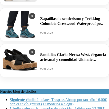
0
Zapatillas de senderismo y Trekking
Columbia Crestwood Waterproof por
sólo 44,95€ antes 80,00€.
9 Jul, 2026
0
Sandalias Clarks Nerisa West, elegancia
artesanal y comodidad Ultimate
Comfort por 39,95€ antes 63,96€.
9 Jul, 2026
Nuestro blog de chollos:
Siguiente chollo
2 polares Trespass Airtrap por tan sólo 16,00€
con el envío gratis!! (12 modelos a elegir)
Chollo anterior
Entrenador de velocidad Adidas por 53,39€!!