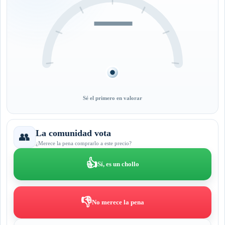
—
Sé el primero en valorar
La comunidad vota
👥
¿Merece la pena comprarlo a este precio?
👍
Sí, es un chollo
👎
No merece la pena