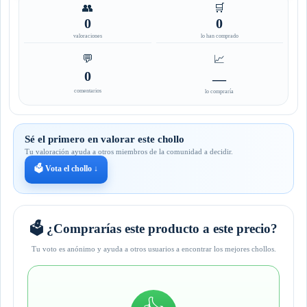
👥
🛒
0
0
valoraciones
lo han comprado
💬
📈
0
—
comentarios
lo compraría
Sé el primero en valorar este chollo
Tu valoración ayuda a otros miembros de la comunidad a decidir.
🗳️ Vota el chollo ↓
🗳️ ¿Comprarías este producto a este precio?
Tu voto es anónimo y ayuda a otros usuarios a encontrar los mejores chollos.