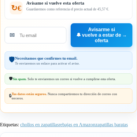
Avísame si vuelve esta oferta
↻€
Guardaremos como referencia el precio actual de 45,57 €.
Avisarme si
✉
🔔
vuelve a estar de
→
Tu
oferta
email
Necesitamos que confirmes tu email.
🛡️
Te enviaremos un enlace para activar el aviso.
🛡️
Sin spam.
Solo te enviaremos un correo si vuelve a cumplirse esta oferta.
Tus datos están seguros.
Nunca compartiremos tu dirección de correo con
🔒
terceros.
Etiquetas:
chollos en zapatillas
rebajas en Amazon
zapatillas baratas