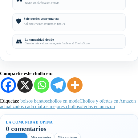
🕶️
Nadie sabrá cómo has votado.
Solo puedes votar una vez
🛡️
Así mantenemos resultados fiables.
👥
La comunidad decide
Cuantas más valoraciones, más fiable es el CholloScore.
Compartir este chollo en:
Etiquetas:
bolsos baratos
chollos en moda
Chollos y ofertas en Amazon
actualizados cada día
Los mejores chollos
ofertas en amazon
LA COMUNIDAD OPINA
0 comentarios
Más útiles
Más recientes
Más antiguos