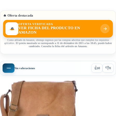
🔥 Oferta destacada
OFERTA VERIFICADA
VER FICHA DEL PRODUCTO EN
AMAZON
Como afiliado de Amazon, obtengo ingresos por las compras adscritas que cumplen los requisitos
aplicables.
El precio mostrado se corresponde a 11 de diciembre de 2015 a las 10:45, puede haber
cambiado. Consulta la ficha del artículo en Amazon.
👍
👎
—
Sin valoraciones
0
0