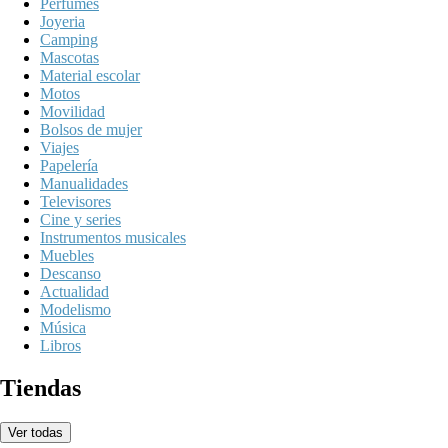
Perfumes
Joyeria
Camping
Mascotas
Material escolar
Motos
Movilidad
Bolsos de mujer
Viajes
Papelería
Manualidades
Televisores
Cine y series
Instrumentos musicales
Muebles
Descanso
Actualidad
Modelismo
Música
Libros
Tiendas
Ver todas