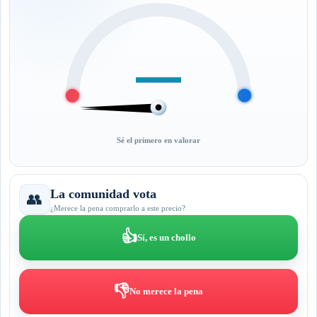
—
Sé el primero en valorar
La comunidad vota
👥
¿Merece la pena comprarlo a este precio?
👍
Sí, es un chollo
👎
No merece la pena