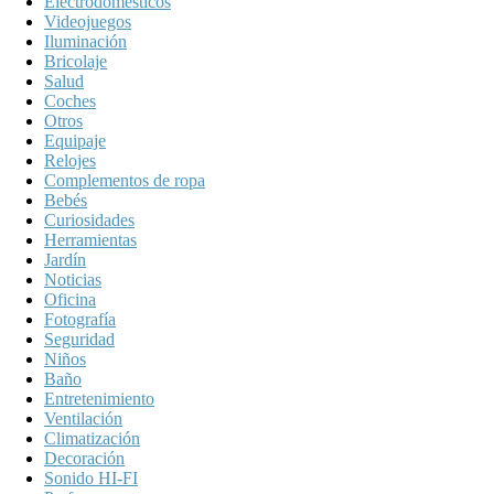
Electrodomésticos
Videojuegos
Iluminación
Bricolaje
Salud
Coches
Otros
Equipaje
Relojes
Complementos de ropa
Bebés
Curiosidades
Herramientas
Jardín
Noticias
Oficina
Fotografía
Seguridad
Niños
Baño
Entretenimiento
Ventilación
Climatización
Decoración
Sonido HI-FI