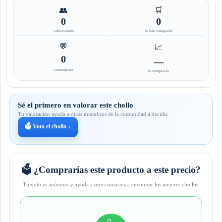
👥
🛒
0
0
valoraciones
lo han comprado
💬
📈
0
—
comentarios
lo compraría
Sé el primero en valorar este chollo
Tu valoración ayuda a otros miembros de la comunidad a decidir.
🗳️ Vota el chollo ↓
🗳️ ¿Comprarías este producto a este precio?
Tu voto es anónimo y ayuda a otros usuarios a encontrar los mejores chollos.