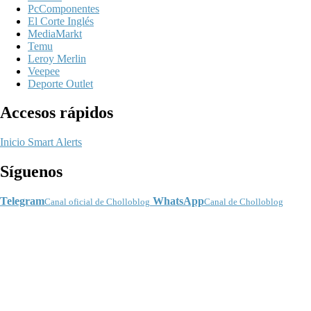
PcComponentes
El Corte Inglés
MediaMarkt
Temu
Leroy Merlin
Veepee
Deporte Outlet
Accesos rápidos
Inicio
Smart Alerts
Síguenos
Telegram
WhatsApp
Canal oficial de Cholloblog
Canal de Cholloblog