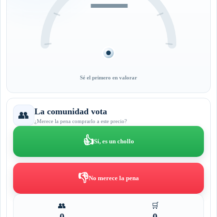
—
Sé el primero en valorar
La comunidad vota
👥
¿Merece la pena comprarlo a este precio?
👍
Sí, es un chollo
👎
No merece la pena
👥
🛒
0
0