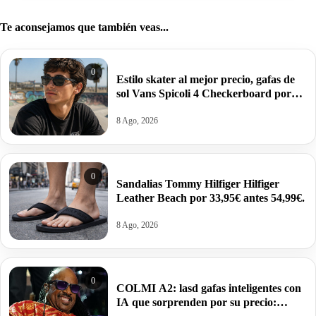
Te aconsejamos que también veas...
0
Estilo skater al mejor precio, gafas de
sol Vans Spicoli 4 Checkerboard por
14€.
8 Ago, 2026
0
Sandalias Tommy Hilfiger Hilfiger
Leather Beach por 33,95€ antes 54,99€.
8 Ago, 2026
0
COLMI A2: lasd gafas inteligentes con
IA que sorprenden por su precio: