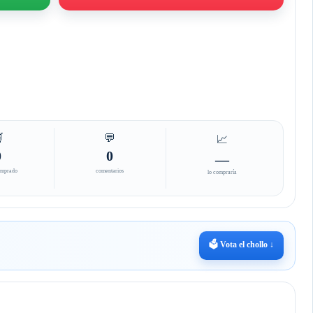

💬
📈
0
0
—
omprado
comentarios
lo compraría
🗳️ Vota el chollo ↓