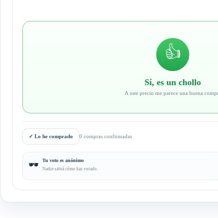
👍
Sí, es un chollo
A este precio me parece una buena comp
✓
Lo he comprado
0 compras confirmadas
Tu voto es anónimo
🕶️
Nadie sabrá cómo has votado.