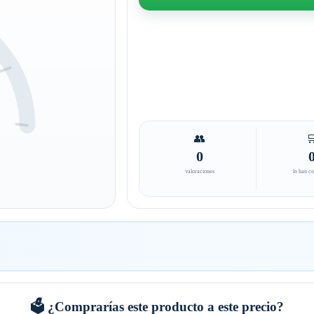
👥

0
valoraciones
lo han c
🗳️ ¿Comprarías este producto a este precio?