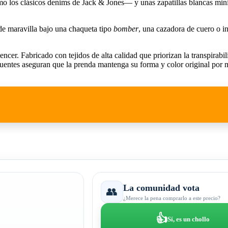
 los clásicos denims de Jack & Jones— y unas zapatillas blancas minim
de maravilla bajo una chaqueta tipo
bomber
, una cazadora de cuero o i
encer. Fabricado con tejidos de alta calidad que priorizan la transpirabi
ecuentes aseguran que la prenda mantenga su forma y color original por 
La comunidad vota
👥
¿Merece la pena comprarlo a este precio?
👍
Sí, es un chollo