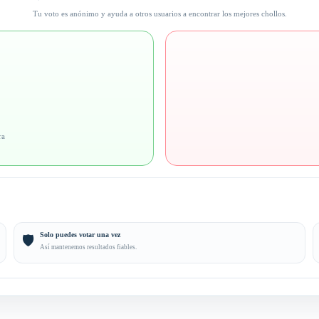
Tu voto es anónimo y ayuda a otros usuarios a encontrar los mejores chollos.
ra
Solo puedes votar una vez
🛡️
Así mantenemos resultados fiables.