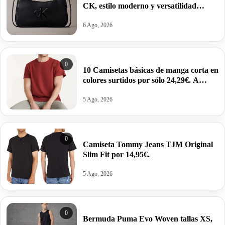
CK, estilo moderno y versatilidad
estructurada por 34,95€ antes 69,88€.
6 Ago, 2026
0
10 Camisetas básicas de manga corta en
colores surtidos por sólo 24,29€. A
2,43€ la unidad.
5 Ago, 2026
0
Camiseta Tommy Jeans TJM Original
Slim Fit por 14,95€.
5 Ago, 2026
0
Bermuda Puma Evo Woven tallas XS,