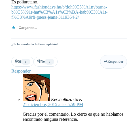
Es poliuretano.
https://www.fashiondays.hu/p/doh%C3%A1nybarna-
b%C5%91r-hat%C3%A1s%C3%BA-kab%C3%A1t-
f%C3%A9rfi-guess-jeans-3119364-2/
Cargando...
¿Te ha resultado útil esta opinión?
👍
👎
Sí
No
Responder
0
0
Responder
KeChollazo
dice:
21 diciembre, 2015 a las 5:59 PM
Gracias por el comentario. Lo cierto es que no habíamos
encontrado ninguna referencia.