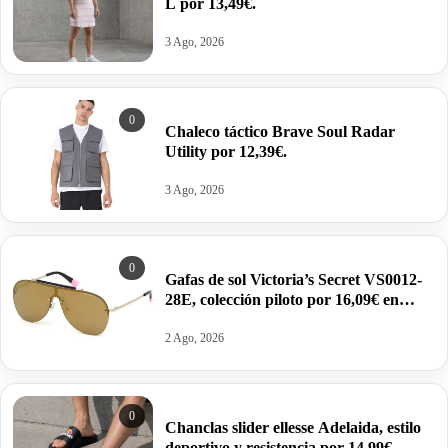
L por 13,49€.
3 Ago, 2026
0
Chaleco táctico Brave Soul Radar
Utility por 12,39€.
3 Ago, 2026
0
Gafas de sol Victoria’s Secret VS0012-
28E, colección piloto por 16,09€ en
color oro/marrón.
2 Ago, 2026
0
Chanclas slider ellesse Adelaida, estilo
deportivo y resistencia por 14,99€.