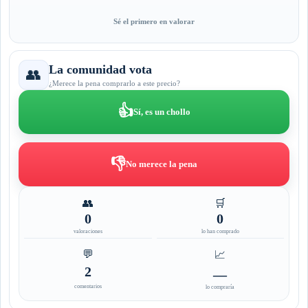
Sé el primero en valorar
La comunidad vota
👥
¿Merece la pena comprarlo a este precio?
👍
Sí, es un chollo
👎
No merece la pena
👥
🛒
0
0
valoraciones
lo han comprado
💬
📈
2
—
comentarios
lo compraría