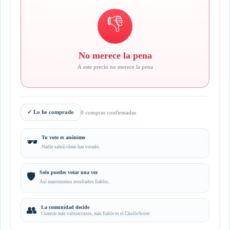
👎
No merece la pena
A este precio no merece la pena
✓
Lo he comprado
0 compras confirmadas
Tu voto es anónimo
🕶️
Nadie sabrá cómo has votado.
Solo puedes votar una vez
🛡️
Así mantenemos resultados fiables.
👥
La comunidad decide
Cuantas más valoraciones, más fiable es el CholloScore.