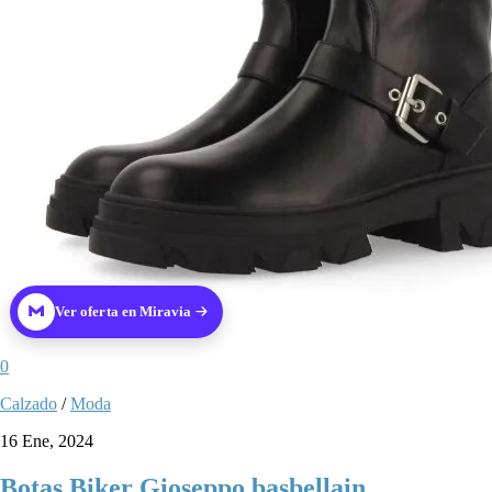
Ver oferta en Miravia
0
Calzado
/
Moda
16 Ene, 2024
Botas Biker Gioseppo basbellain.