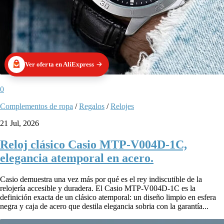
Ver oferta en AliExpress
0
Complementos de ropa
/
Regalos
/
Relojes
21 Jul, 2026
Reloj clásico Casio MTP-V004D-1C,
elegancia atemporal en acero.
Casio demuestra una vez más por qué es el rey indiscutible de la
relojería accesible y duradera. El Casio MTP-V004D-1C es la
definición exacta de un clásico atemporal: un diseño limpio en esfera
negra y caja de acero que destila elegancia sobria con la garantía...