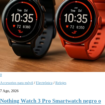
0
Accesorios para móvil
/
Electrónica
/
Relojes
7 Ago, 2026
Nothing Watch 3 Pro Smartwatch negro o