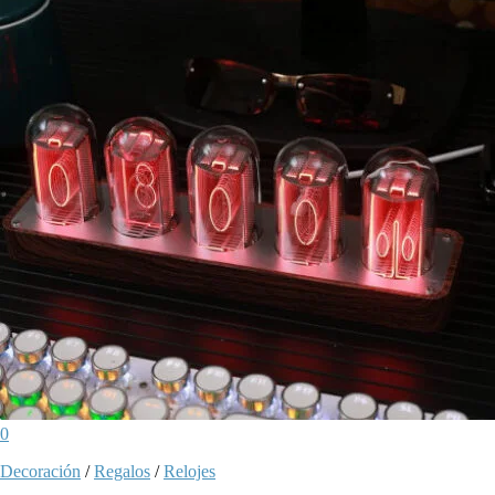
0
Decoración
/
Regalos
/
Relojes