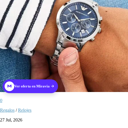
Ver oferta en Miravia
0
Regalos
/
Relojes
27 Jul, 2026