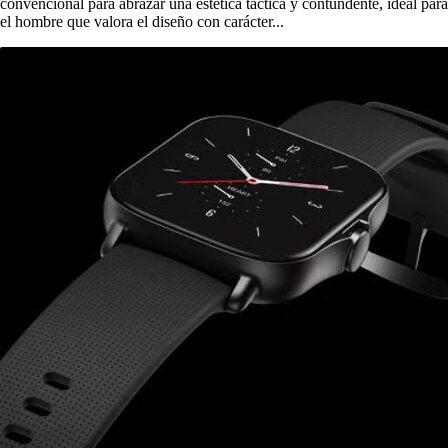
convencional para abrazar una estética táctica y contundente, ideal para
el hombre que valora el diseño con carácter...