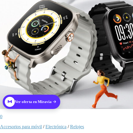
Ver oferta en Miravia
0
Accesorios para móvil
/
Electrónica
/
Relojes