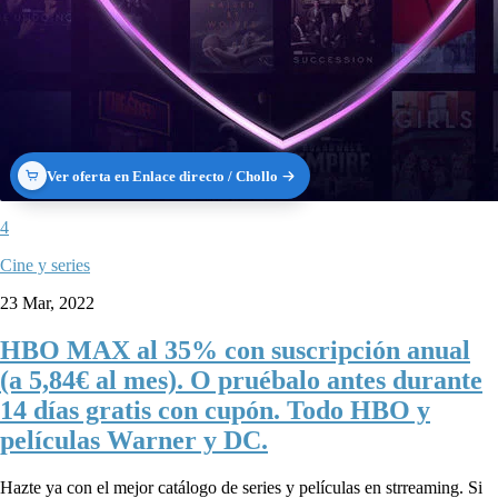
Ver oferta en Enlace directo / Chollo
4
Cine y series
23 Mar, 2022
HBO MAX al 35% con suscripción anual
(a 5,84€ al mes). O pruébalo antes durante
14 días gratis con cupón. Todo HBO y
películas Warner y DC.
Hazte ya con el mejor catálogo de series y películas en strreaming. Si