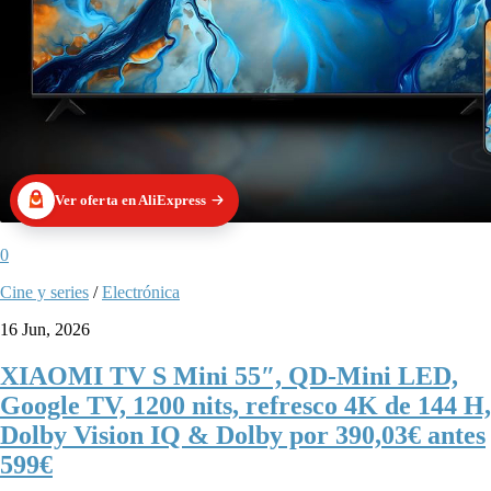
Ver oferta en AliExpress
0
Cine y series
/
Electrónica
16 Jun, 2026
XIAOMI TV S Mini 55″, QD-Mini LED,
Google TV, 1200 nits, refresco 4K de 144 H,
Dolby Vision IQ & Dolby por 390,03€ antes
599€