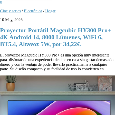
0
Cine y series
/
Electrónica
/
Hogar
10 May, 2026
Proyector Portátil Magcubic HY300 Pro+
4K Android 14, 8000 Lúmenes, WiFi 6,
BT5.4, Altavoz 5W, por 34,22€.
El proyector Magcubic HY300 Pro+ es una opción muy interesante
para disfrutar de una experiencia de cine en casa sin gastar demasiado
dinero y con la ventaja de poder llevarlo prácticamente a cualquier
parte. Su diseño compacto y su facilidad de uso lo convierten en...