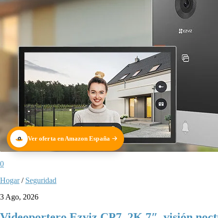
Ver oferta en Amazon España
0
Hogar
/
Seguridad
3 Ago, 2026
Videoportero Ezviz CP7, 2K 7″, visión noc