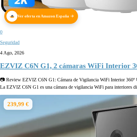
Ver oferta en Amazon España
0
Seguridad
4 Ago, 2026
EZVIZ C6N G1, 2 cámaras WiFi Interior 360
📷 Review EZVIZ C6N G1: Cámara de Vigilancia WiFi Interior 360º Una
La EZVIZ C6N G1 es una cámara de vigilancia WiFi para interiores dis
239,99 €