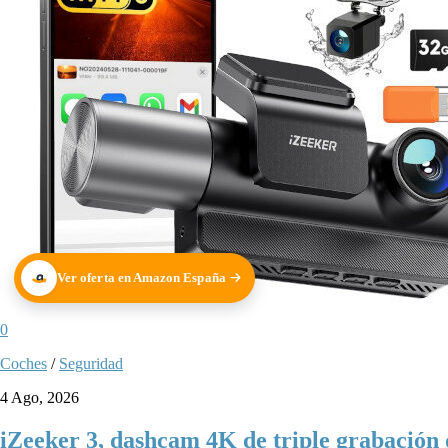
Ver oferta en Amazon España
0
Coches
/
Seguridad
4 Ago, 2026
iZeeker 3, dashcam 4K de triple grabación q