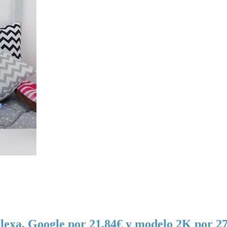
lexa, Google por 21,84€ y modelo 2K por 27