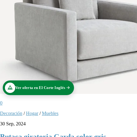
Ver oferta en El Corte Inglés
0
Decoración
/
Hogar
/
Muebles
30 Sep, 2024
Butaca giratoria Garda color gris.