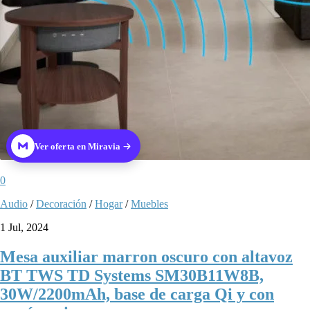
Ver oferta en Miravia
0
Audio
/
Decoración
/
Hogar
/
Muebles
1 Jul, 2024
Mesa auxiliar marron oscuro con altavoz
BT TWS TD Systems SM30B11W8B,
30W/2200mAh, base de carga Qi y con