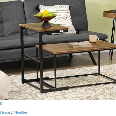
0
Hogar
/
Muebles