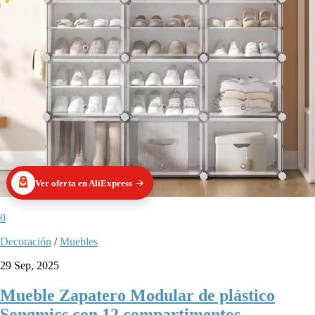
Ver oferta en AliExpress
0
Decoración
/
Muebles
29 Sep, 2025
Mueble Zapatero Modular de plástico
Songmics con 12 compartimentos.