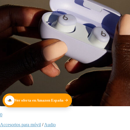
Ver oferta en Amazon España
0
Accesorios para móvil
/
Audio