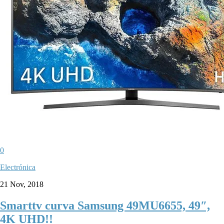
0
Electrónica
21 Nov, 2018
Smarttv curva Samsung 49MU6655, 49″,
4K UHD!!