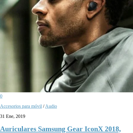
0
Accesorios para móvil
/
Audio
31 Ene, 2019
Auriculares Samsung Gear IconX 2018,