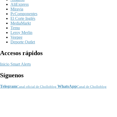
AliExpress
Miravia
PcComponentes
El Corte Inglés
MediaMarkt
Temu
Leroy Merlin
Veepee
Deporte Outlet
Accesos rápidos
Inicio
Smart Alerts
Síguenos
Telegram
WhatsApp
Canal oficial de Cholloblog
Canal de Cholloblog