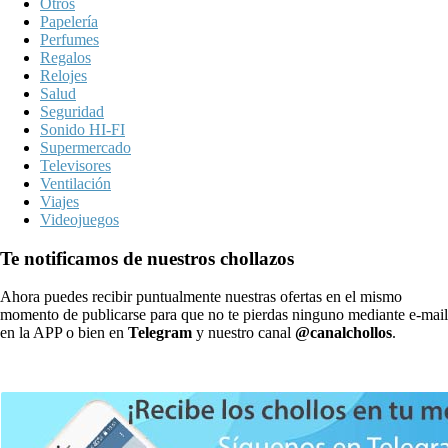
Otros
Papelería
Perfumes
Regalos
Relojes
Salud
Seguridad
Sonido HI-FI
Supermercado
Televisores
Ventilación
Viajes
Videojuegos
Te notificamos de nuestros chollazos
Ahora puedes recibir puntualmente nuestras ofertas en el mismo
momento de publicarse para que no te pierdas ninguno mediante e-mail
en la APP o bien en
Telegram
y nuestro canal
@canalchollos
.