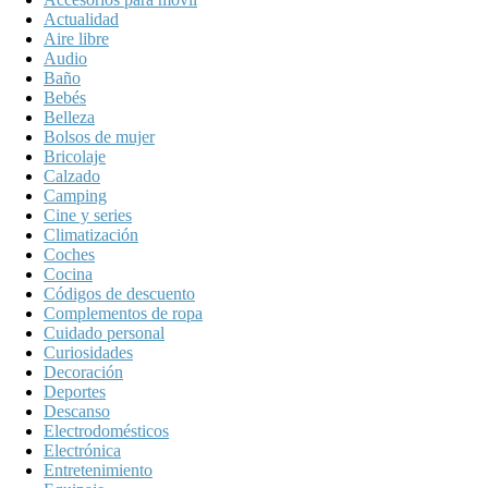
Actualidad
Aire libre
Audio
Baño
Bebés
Belleza
Bolsos de mujer
Bricolaje
Calzado
Camping
Cine y series
Climatización
Coches
Cocina
Códigos de descuento
Complementos de ropa
Cuidado personal
Curiosidades
Decoración
Deportes
Descanso
Electrodomésticos
Electrónica
Entretenimiento